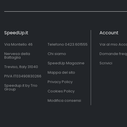
SpeedUp.it
Account
Via Montello 46
Telefono
0423.601555
Vai al mio Acc
Nervesa della
Chi siamo
Domande freq
Battaglia
SpeedUp Magazine
Scrivici
Treviso, Italy 31040
Mappa del sito
PIVA IT03490830266
Privacy Policy
Speedup.it by Trio
Group
Cookies Policy
Modifica consensi