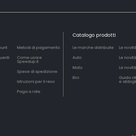
Catalogo prodotti
ount
Metodi di pagamento
Le marche distribuite
Le novit
uenti
Come usare
Auto
Le novit
Speedup.it
Moto
Le novità
Spese di spedizione
Bici
Guida al
Istruzioni per il reso
e abbig
Paga a rate