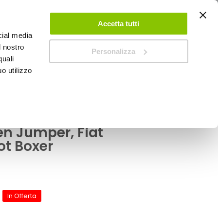
ACCEDI
CREA UN ACCOUNT
CONTATTACI
Accetta tutti
cial media
0
Carrello
l nostro
Personalizza
quali
o utilizzo
SPEEDUP MAGAZINE
Ducato, Peugeot Boxer
eriore V-Rack -
n Jumper, Fiat
ot Boxer
In Offerta