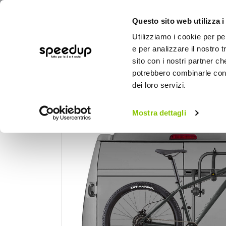
Questo sito web utilizza i
Utilizziamo i cookie per pe
e per analizzare il nostro t
sito con i nostri partner ch
potrebbero combinarle con a
AUTO
MOTO
BICI
OUTD
dei loro servizi.
Home
Auto
Portaggio e carico
Portab
Mostra dettagli