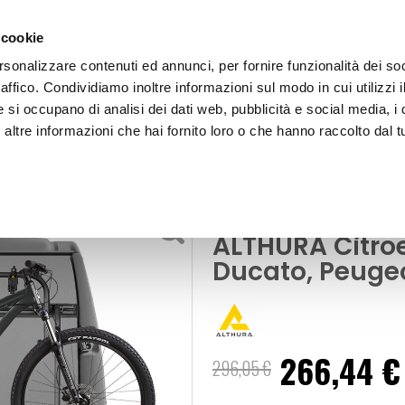
 cookie
rsonalizzare contenuti ed annunci, per fornire funzionalità dei so
raffico. Condividiamo inoltre informazioni sul modo in cui utilizzi i
e si occupano di analisi dei dati web, pubblicità e social media, i 
ltre informazioni che hai fornito loro o che hanno raccolto dal tu
OOR
Portabici posteriore V-Rack - ALTHURA Citroen Jumper, Fiat 
ici
Portabici post
ALTHURA Citroe
Ducato, Peuge
266,44 €
Prezzo
296,05 €
speciale