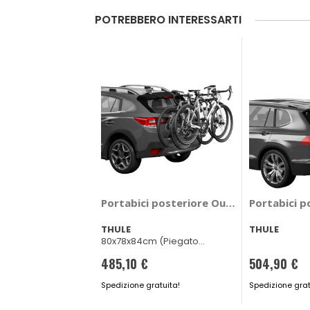
POTREBBERO INTERESSARTI
Portabici posteriore Outway Hanging 9
Portabici p
THULE
THULE
80x78x84cm (Piegato
24x78x69cm)
485,10 €
504,90 €
Spedizione gratuita!
Spedizione grat