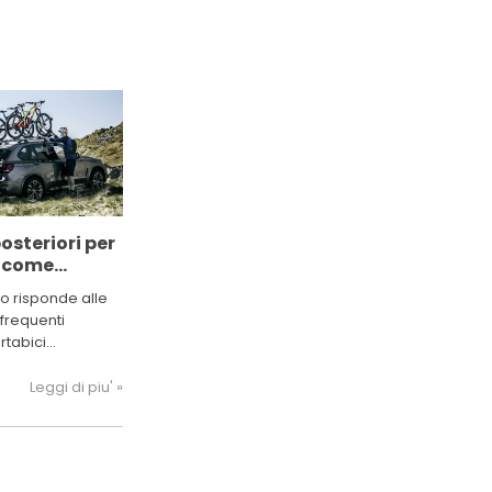
osteriori per
o come
multe!
o risponde alle
frequenti
rtabici
auto. Se hai
o da risolvere,
Leggi di piu' »
iusto.