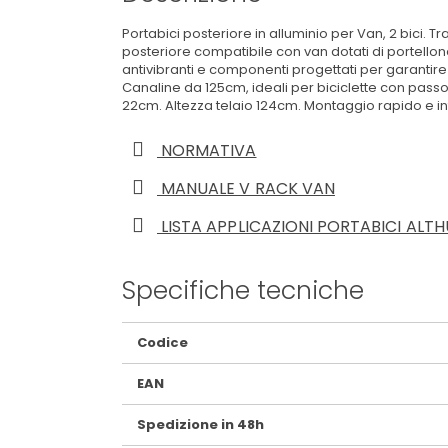
Portabici posteriore in alluminio per Van, 2 bici. 
posteriore compatibile con van dotati di portellone 
antivibranti e componenti progettati per garantir
Canaline da 125cm, ideali per biciclette con passo 
22cm. Altezza telaio 124cm. Montaggio rapido e int
NORMATIVA
MANUALE V RACK VAN
LISTA APPLICAZIONI PORTABICI ALT
Specifiche tecniche
Maggiori
Codice
Informazioni
EAN
Spedizione in 48h