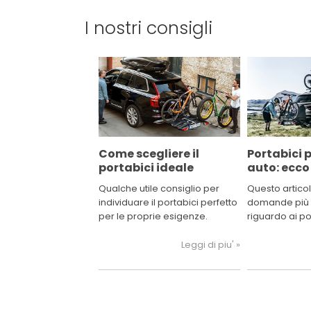
I nostri consigli
Come scegliere il
Portabici p
portabici ideale
auto: ecc
evitare le 
Qualche utile consiglio per
Questo articol
individuare il portabici perfetto
domande più 
per le proprie esigenze.
riguardo ai po
posteriore da 
qualche dubbi
Leggi di piu' »
sei sul posto g