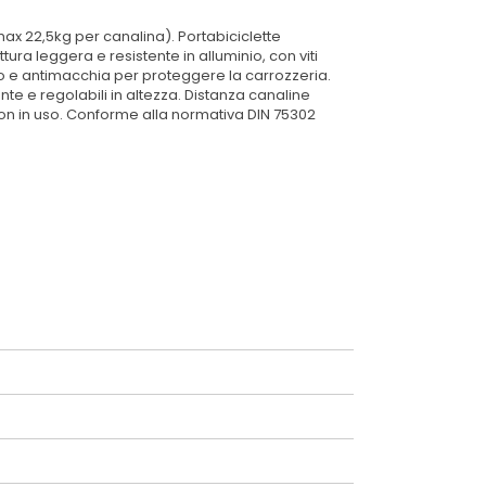
max 22,5kg per canalina). Portabiciclette
tura leggera e resistente in alluminio, con viti
io e antimacchia per proteggere la carrozzeria.
te e regolabili in altezza. Distanza canaline
 non in uso. Conforme alla normativa DIN 75302