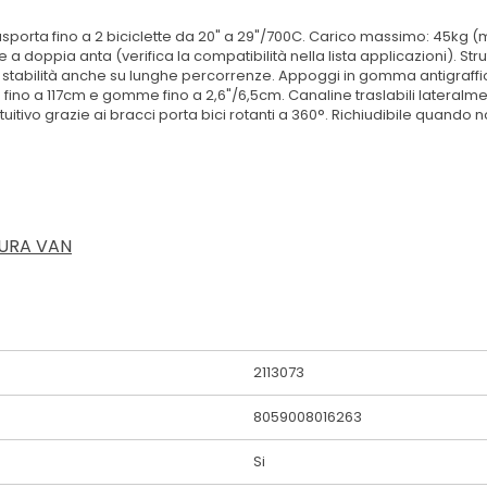
Trasporta fino a 2 biciclette da 20" a 29"/700C. Carico massimo: 45kg (
a doppia anta (verifica la compatibilità nella lista applicazioni). Strut
e stabilità anche su lunghe percorrenze. Appoggi in gomma antigraff
fino a 117cm e gomme fino a 2,6"/6,5cm. Canaline traslabili lateralmen
uitivo grazie ai bracci porta bici rotanti a 360°. Richiudibile quando
HURA VAN
2113073
8059008016263
Si