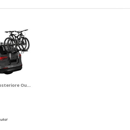
95 - THULE
osteriore Outway Platform 993 - THULE
uita!