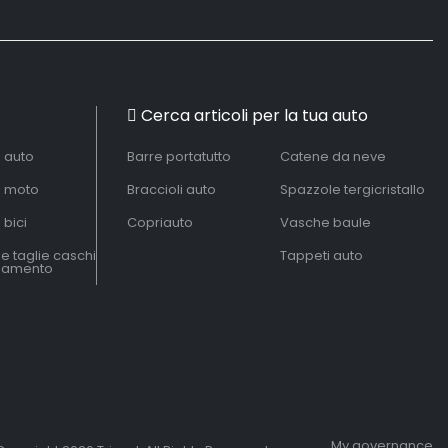
Cerca articoli per la tua auto
à auto
Barre portatutto
Catene da neve
à moto
Braccioli auto
Spazzole tergicristallo
 bici
Copriauto
Vasche baule
le taglie caschi
Tappeti auto
liamento
My governance