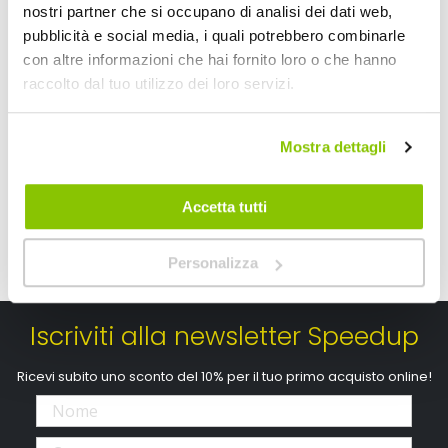
nostri partner che si occupano di analisi dei dati web,
ONEAL
ONEAL
pubblicità e social media, i quali potrebbero combinarle
con altre informazioni che hai fornito loro o che hanno
A partire da
A partire da
raccolto dal tuo utilizzo dei loro servizi.
108,90 €
188,10 €
Spedizione gratuita!
Spedizione gratuita!
Mostra dettagli
Accetta tutti
Personalizza
Iscriviti alla newsletter Speedup
Ricevi subito uno sconto del 10% per il tuo primo acquisto online!