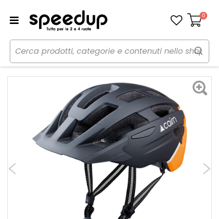
0
Carrello
Home
Bici
Caschi bici
Casco
Casco bici MTB Prism XTR II