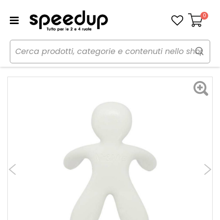
0
Carrello
Home
Auto
Cura dell'auto
Profumi
Profumi da bocchetta aria Cesare - MR MRS FRAGRANCE