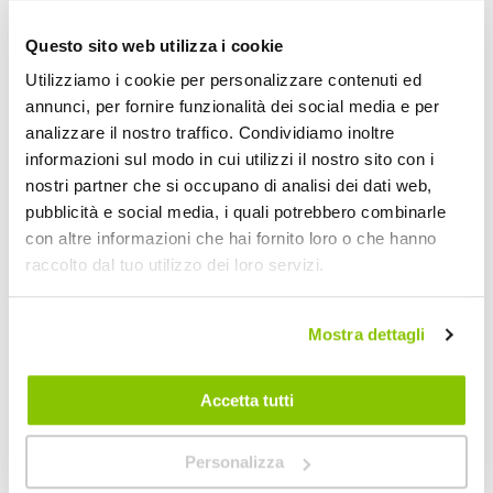
Questo sito web utilizza i cookie
Utilizziamo i cookie per personalizzare contenuti ed
annunci, per fornire funzionalità dei social media e per
analizzare il nostro traffico. Condividiamo inoltre
informazioni sul modo in cui utilizzi il nostro sito con i
nostri partner che si occupano di analisi dei dati web,
pubblicità e social media, i quali potrebbero combinarle
con altre informazioni che hai fornito loro o che hanno
raccolto dal tuo utilizzo dei loro servizi.
Profumi da bocchetta aria - SIMONI RACING
Profumi da bocche
SIMONI RACING
MR&MRS FRAGRANCE
Mostra dettagli
45x50mm
Nero opaco/pelle chia
10,94x1,74x2,6cm
14,65 €
9,90 €
Accetta tutti
CONSEGNA IN 48H
CONSEGNA IN 48H
Personalizza