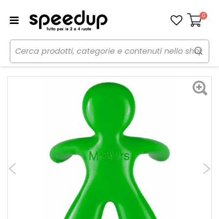
0
Carrello
Home
Auto
Cura dell'auto
Profumi
Profumi da bocchetta aria Cesare - MR MRS FRAGRANCE