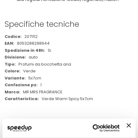
Specifiche tecniche
Maggiori
2071112
Informazioni
8053288298944
Si
auto
Profumi da bocchetta aria
Verde
5x7cm
1
MR MRS FRAGRANCE
Verde Warm Spicy 5x7cm
POTREBBERO INTERESSARTI
Quasi esaurito