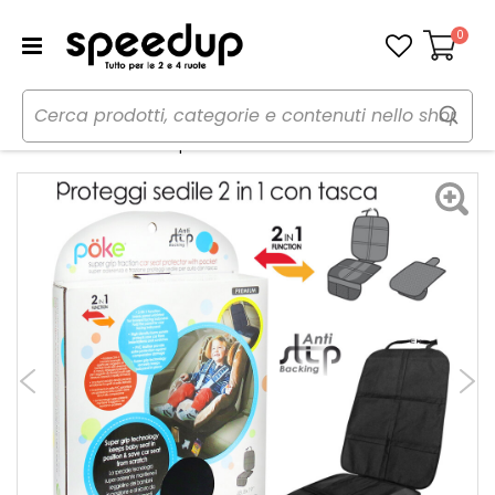
0
Carrello
Home
Auto
Bambini a bordo
Protezione sedile
Protezione sedile completa Premium - POKE