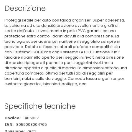
Descrizione
Proteggi sedile per auto con tasca organizer. Super aderenza.
La schiuma ad alta densità previene avvallamenti e graffi al
sedile dell'auto. Il rivestimento in pelle PVC garantisce una
protezione extra contro i danni dovuti alla compressione. La
tecnologia super aderente mantiene il seggiolino sempre in
posizione. Dotato di fessure laterali profonde compatibili sia
con il sistema ISOFIX che con il sistema LATCH. Funzione 2 in 1:
lasciare il pannello aperto per i seggiolini rivolti nella direzione
di marcia, ripiegare il pannello per i seggiolini rivolti nella
direzione opposta a quella di marcia. Le dimensioni offrono una
copertura completa, ottima per tutti i tipi di seggiolini per
bambini, rialzi e culle da viaggio. Comoda tasca organizer per
custodire giocattoli, bicchieri, bottiglie, ecc
Specifiche tecniche
Maggiori
1486037
Informazioni
8059008004765
auto