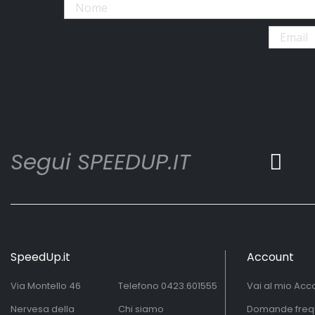
Segui SPEEDUP.IT
SpeedUp.it
Account
Via Montello 46
Telefono
0423.601555
Vai al mio Acc
Nervesa della
Chi siamo
Domande freq