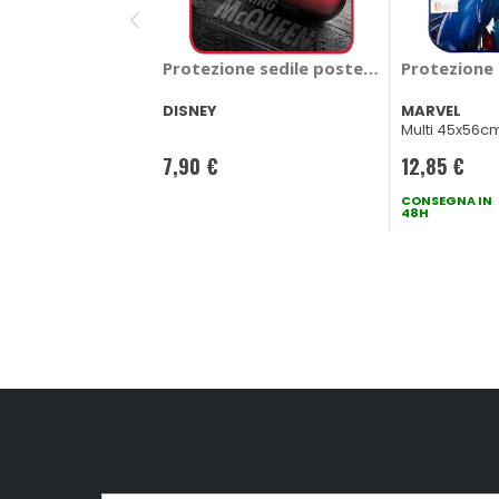
Protezione sedile posteriore Cars - DIS
Protezione 
DISNEY
MARVEL
Multi 45x56c
7,90 €
12,85 €
CONSEGNA IN
48H