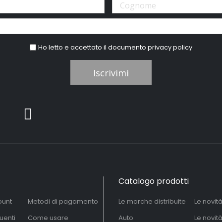
Ho letto e accettato il documento
privacy policy
Iscrivimi
Catalogo prodotti
ount
Metodi di pagamento
Le marche distribuite
Le novit
uenti
Come usare
Auto
Le novit