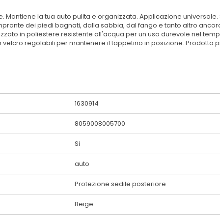
. Mantiene la tua auto pulita e organizzata. Applicazione universale. S
impronte dei piedi bagnati, dalla sabbia, dal fango e tanto altro anco
izzato in poliestere resistente all'acqua per un uso durevole nel temp
 in velcro regolabili per mantenere il tappetino in posizione. Prodotto p
1630914
8059008005700
Si
auto
Protezione sedile posteriore
Beige