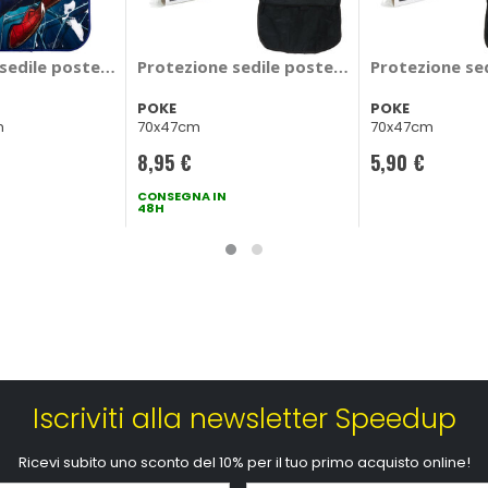
NEY
sedile posteriore Spiderman - MARVEL
Protezione sedile posteriore Con tasca in 
Protezione sed
POKE
POKE
m
70x47cm
70x47cm
8,95 €
5,90 €
CONSEGNA IN
48H
Iscriviti alla newsletter Speedup
Ricevi subito uno sconto del 10% per il tuo primo acquisto online!