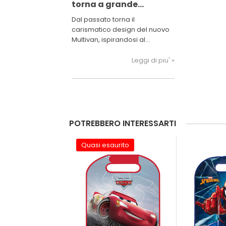
torna a grande
richiesta
Dal passato torna il
carismatico design del nuovo
Multivan, ispirandosi al
carattere dei suoi leggendari
predecessori.
Leggi di piu' »
POTREBBERO INTERESSARTI
Quasi esaurito