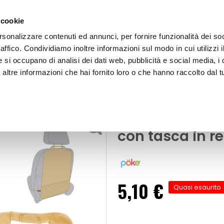
 cookie
rsonalizzare contenuti ed annunci, per fornire funzionalità dei so
raffico. Condividiamo inoltre informazioni sul modo in cui utilizzi i
e si occupano di analisi dei dati web, pubblicità e social media, i 
ltre informazioni che hai fornito loro o che hanno raccolto dal tu
OOR
Protezione sedile posteriore Beige con tasca in rete -
ne sedile
Protezione sedi
con tasca in r
5,10 €
Quasi esaurito