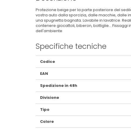
Protezione beige per la parte posteriore del sedile
vostra auto dalla sporcizia, dalle macchie, dalle 
una spugnetta bagnata. Lavabile in lavatrice. Real
contenere giocattoli, biberon, bottiglie... Fissaggi
dell'ambiente
Specifiche tecniche
Maggiori
Codice
Informazioni
EAN
Spedizione in 48h
Divisione
Tipo
Colore