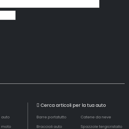
Cerca articoli per la tua auto
à auto
Barre portatutto
Catene da neve
à moto
Braccioli auto
Spazzole tergicristallo