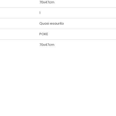
70x47cm
1
Quasi esaurito
POKE
70x47cm