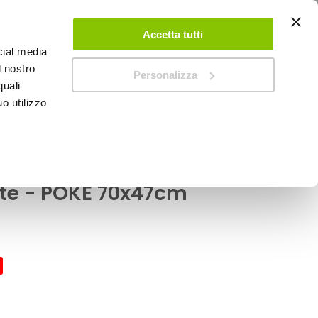
ACCEDI
CREA UN ACCOUNT
CONTATTACI
Accetta tutti
cial media
0
Carrello
l nostro
Personalizza
quali
o utilizzo
SPEEDUP MAGAZINE
 POKE
le posteriore Beige
ete - POKE 70x47cm