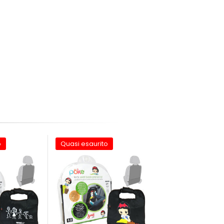
o
Quasi esaurito