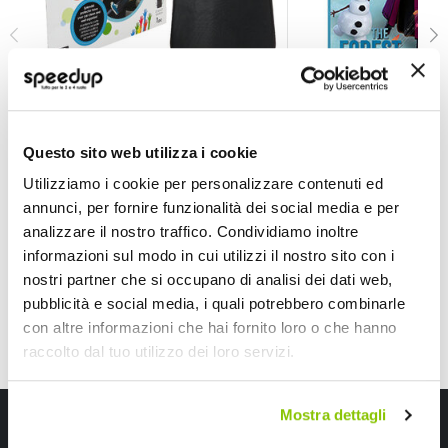
Protezione sedile posteriore Con tasca - POKE
Protezione sedile p
POKE
DISNEY
Questo sito web utilizza i cookie
Nero 65x43cm
Utilizziamo i cookie per personalizzare contenuti ed
9,90 €
12,85 €
annunci, per fornire funzionalità dei social media e per
CONSEGNA IN 48H
CONSEGNA IN 48H
analizzare il nostro traffico. Condividiamo inoltre
informazioni sul modo in cui utilizzi il nostro sito con i
nostri partner che si occupano di analisi dei dati web,
pubblicità e social media, i quali potrebbero combinarle
con altre informazioni che hai fornito loro o che hanno
raccolto dal tuo utilizzo dei loro servizi.
Mostra dettagli
Iscriviti alla newsletter Speedup