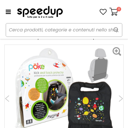
0
Carrello
Home
Auto
Bambini a bordo
Protezione sedile
Protezione sedile posteriore Con tasca in rete Space - POKE