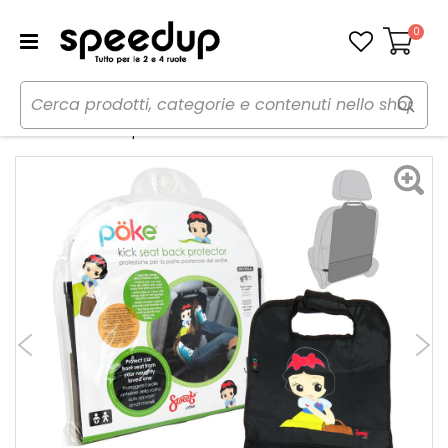
0
Carrello
Home
Auto
Bambini a bordo
Protezione sedile
Protezione sedile posteriore Con tasca in rete Sweet - POKE