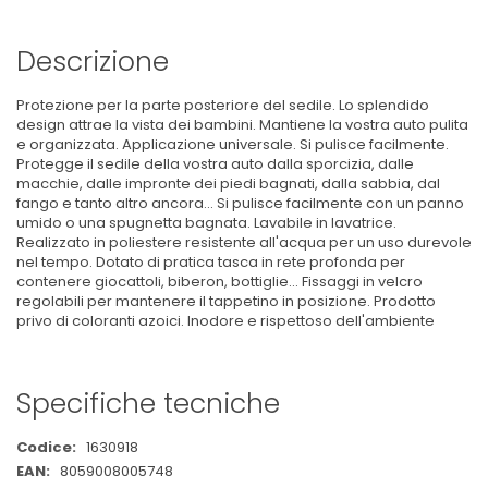
Descrizione
Protezione per la parte posteriore del sedile. Lo splendido
design attrae la vista dei bambini. Mantiene la vostra auto pulita
e organizzata. Applicazione universale. Si pulisce facilmente.
Protegge il sedile della vostra auto dalla sporcizia, dalle
macchie, dalle impronte dei piedi bagnati, dalla sabbia, dal
fango e tanto altro ancora... Si pulisce facilmente con un panno
umido o una spugnetta bagnata. Lavabile in lavatrice.
Realizzato in poliestere resistente all'acqua per un uso durevole
nel tempo. Dotato di pratica tasca in rete profonda per
contenere giocattoli, biberon, bottiglie... Fissaggi in velcro
regolabili per mantenere il tappetino in posizione. Prodotto
privo di coloranti azoici. Inodore e rispettoso dell'ambiente
Specifiche tecniche
Maggiori
1630918
Informazioni
8059008005748