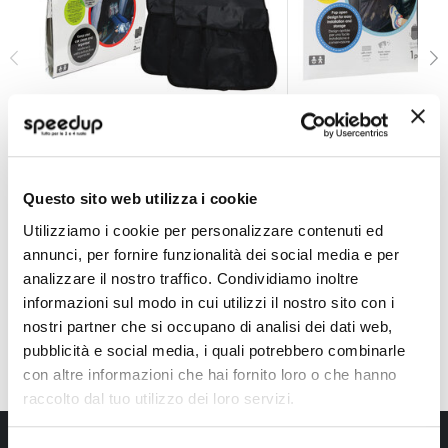
Protezione sedile posteriore - POKE
Protezione sedile p
POKE
POKE
Nero 70x47cm
Nero 56x42cm
Questo sito web utilizza i cookie
13,85 €
12,40 €
Utilizziamo i cookie per personalizzare contenuti ed
CONSEGNA IN 48H
CONSEGNA IN 48H
annunci, per fornire funzionalità dei social media e per
analizzare il nostro traffico. Condividiamo inoltre
informazioni sul modo in cui utilizzi il nostro sito con i
nostri partner che si occupano di analisi dei dati web,
pubblicità e social media, i quali potrebbero combinarle
con altre informazioni che hai fornito loro o che hanno
raccolto dal tuo utilizzo dei loro servizi.
Iscriviti alla newsletter Speedup