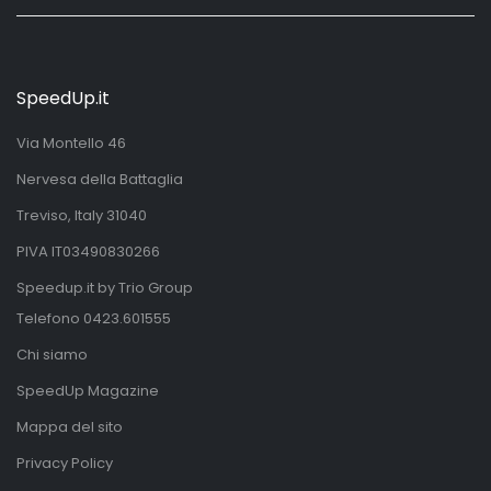
SpeedUp.it
Via Montello 46
Nervesa della Battaglia
Treviso, Italy 31040
PIVA IT03490830266
Speedup.it by Trio Group
Telefono
0423.601555
Chi siamo
SpeedUp Magazine
Mappa del sito
Privacy Policy