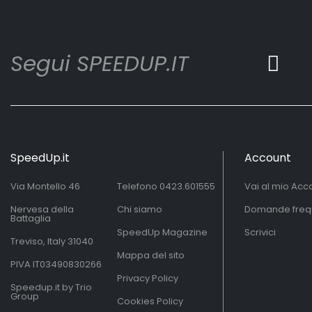
Segui SPEEDUP.IT
SpeedUp.it
Account
Via Montello 46
Telefono
0423.601555
Vai al mio Acc
Nervesa della
Chi siamo
Domande freq
Battaglia
SpeedUp Magazine
Scrivici
Treviso, Italy 31040
Mappa del sito
PIVA IT03490830266
Privacy Policy
Speedup.it by Trio
Group
Cookies Policy