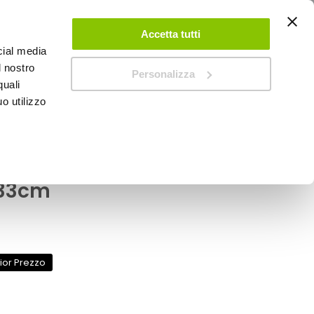
ACCEDI
CREA UN ACCOUNT
CONTATTACI
Accetta tutti
cial media
0
Carrello
l nostro
Personalizza
quali
o utilizzo
SPEEDUP MAGAZINE
itacco e sottoporta -
x33cm
ior Prezzo