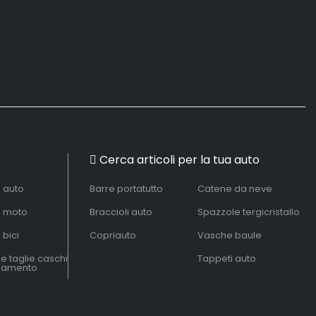
Cerca articoli per la tua auto
à auto
Barre portatutto
Catene da neve
à moto
Braccioli auto
Spazzole tergicristallo
 bici
Copriauto
Vasche baule
le taglie caschi
Tappeti auto
liamento