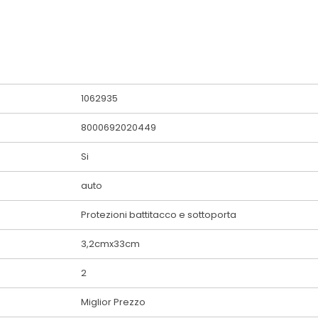
1062935
8000692020449
Si
auto
Protezioni battitacco e sottoporta
3,2cmx33cm
2
Miglior Prezzo