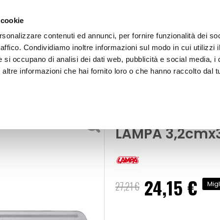
 cookie
rsonalizzare contenuti ed annunci, per fornire funzionalità dei so
raffico. Condividiamo inoltre informazioni sul modo in cui utilizzi i
e si occupano di analisi dei dati web, pubblicità e social media, i 
ltre informazioni che hai fornito loro o che hanno raccolto dal tu
OOR
Protezioni battitacco e sottoporta - LAMPA
Protezioni e profili
Protezioni batt
LAMPA 3,2cm
24,15 €
Prezzo
27,21 €
Migl
speciale