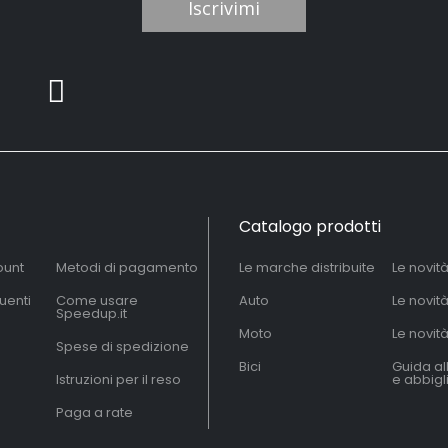
Iscrivimi
Catalogo prodotti
ount
Metodi di pagamento
Le marche distribuite
Le novit
uenti
Come usare
Auto
Le novit
Speedup.it
Moto
Le novità
Spese di spedizione
Bici
Guida al
Istruzioni per il reso
e abbig
Paga a rate