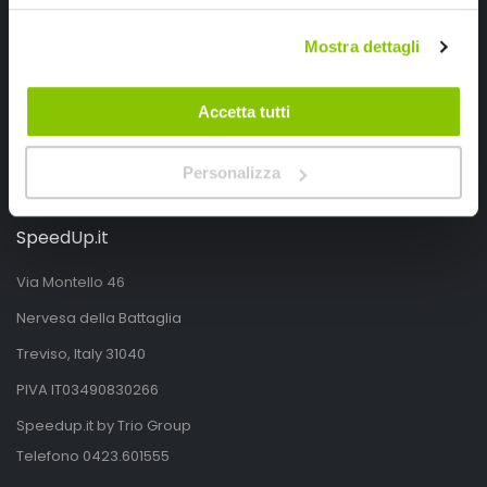
Segui SPEEDUP.IT
Mostra dettagli
Accetta tutti
Personalizza
SpeedUp.it
Via Montello 46
Nervesa della Battaglia
Treviso, Italy 31040
PIVA IT03490830266
Speedup.it by Trio Group
Telefono
0423.601555