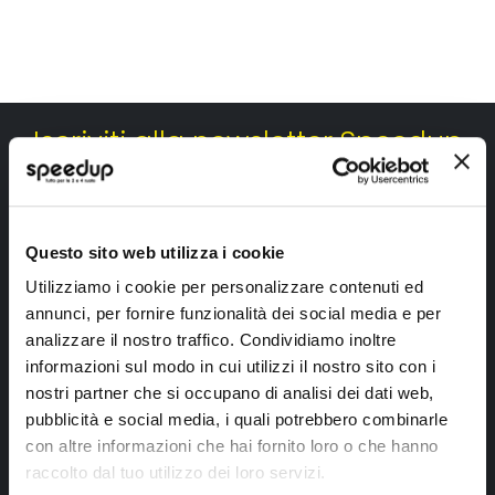
Iscriviti alla newsletter Speedup
Ricevi subito uno sconto del 10% per il tuo primo acquisto online!
Questo sito web utilizza i cookie
Utilizziamo i cookie per personalizzare contenuti ed
annunci, per fornire funzionalità dei social media e per
analizzare il nostro traffico. Condividiamo inoltre
Ho letto e accettato il documento
privacy policy
informazioni sul modo in cui utilizzi il nostro sito con i
nostri partner che si occupano di analisi dei dati web,
Iscrivimi
pubblicità e social media, i quali potrebbero combinarle
con altre informazioni che hai fornito loro o che hanno
raccolto dal tuo utilizzo dei loro servizi.