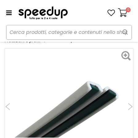
0
Carrello
Home
Auto
Tuning esterno e pellicole
Protezioni porta Stik Nano - BBROS
Protezioni e profili