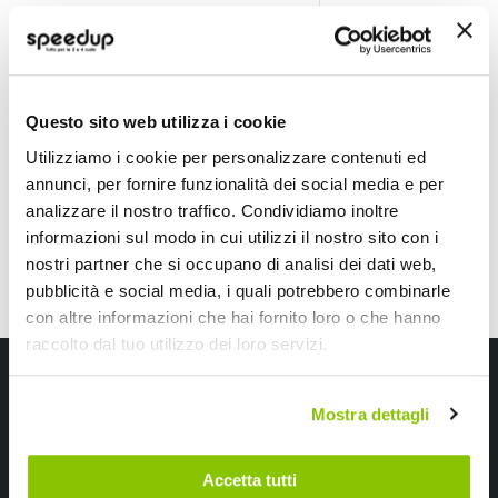
Protezioni porta Stik Nano - BBROS
Protezioni porta Sc
BBROS
BBROS
Gomma Nero Universale lunghezza
Gomma Nero Universa
70cm, larghezza 7mm
6,45 €
7,90 €
Questo sito web utilizza i cookie
CONSEGNA IN 48H
CONSEGNA IN 48H
Utilizziamo i cookie per personalizzare contenuti ed
annunci, per fornire funzionalità dei social media e per
analizzare il nostro traffico. Condividiamo inoltre
informazioni sul modo in cui utilizzi il nostro sito con i
nostri partner che si occupano di analisi dei dati web,
pubblicità e social media, i quali potrebbero combinarle
con altre informazioni che hai fornito loro o che hanno
raccolto dal tuo utilizzo dei loro servizi.
Iscriviti alla newsletter Speedup
Mostra dettagli
Ricevi subito uno sconto del 10% per il tuo primo acquisto online!
Accetta tutti