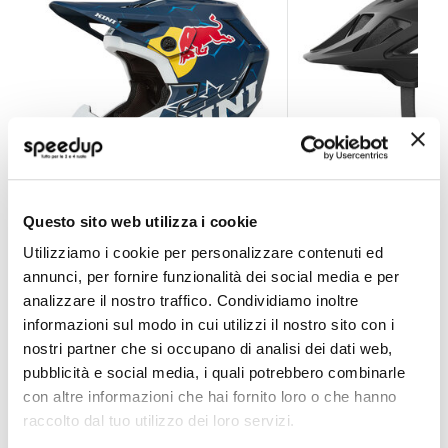
Casco bici MTB Integrale Kini Red Bull 1.0
Casco bici MTB Mov
Questo sito web utilizza i cookie
Utilizziamo i cookie per personalizzare contenuti ed
ONEAL
ABUS
Velvet black Tg L 57-6
annunci, per fornire funzionalità dei social media e per
69,30 €
analizzare il nostro traffico. Condividiamo inoltre
A partire da
188,10 €
informazioni sul modo in cui utilizzi il nostro sito con i
Spedizione gratuita!
nostri partner che si occupano di analisi dei dati web,
Spedizione gratuita!
pubblicità e social media, i quali potrebbero combinarle
con altre informazioni che hai fornito loro o che hanno
raccolto dal tuo utilizzo dei loro servizi.