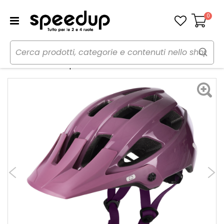
0
Carrello
Home
Bici
Caschi bici
Casco
Casco bici MTB Sequor