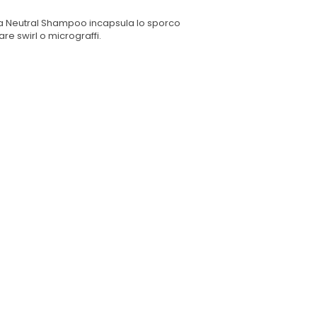
 da Neutral Shampoo incapsula lo sporco
re swirl o micrograffi.