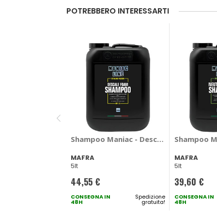
POTREBBERO INTERESSARTI
Shampoo Maniac - Descale Foam Shamp
Shampoo Ma
MAFRA
MAFRA
5lt
5lt
44,55 €
39,60 €
CONSEGNA IN
Spedizione
CONSEGNA IN
48H
gratuita!
48H