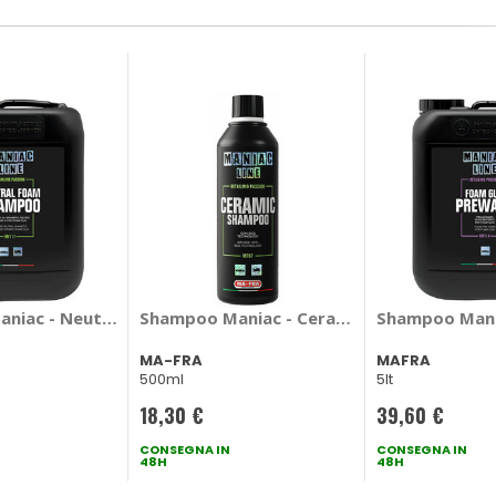
oo - MAFRA
niac - Neutral Foam - MAFRA
Shampoo Maniac - Ceramic Shampoo - MA
Shampoo Mani
MA-FRA
MAFRA
500ml
5lt
18,30 €
39,60 €
CONSEGNA IN
CONSEGNA IN
48H
48H