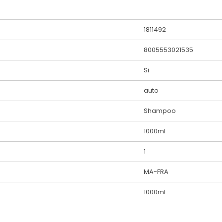
1811492
8005553021535
Si
auto
Shampoo
1000ml
1
MA-FRA
1000ml