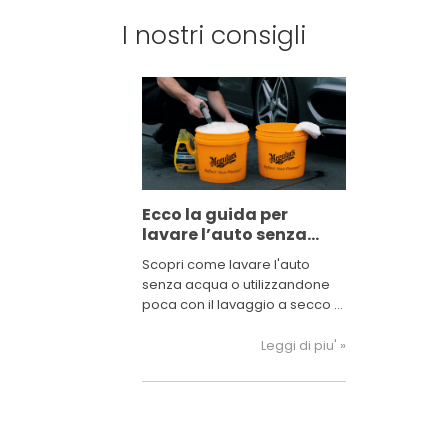
I nostri consigli
Ecco la guida per
lavare l’auto senza
sprecare acqua!
Scopri come lavare l'auto
senza acqua o utilizzandone
poca con il lavaggio a secco o
la tecnica a due secchi.
Leggi di piu' »