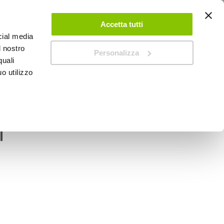
ACCEDI
CREA UN ACCOUNT
CONTATTACI
Accetta tutti
cial media
0
Carrello
l nostro
Personalizza
quali
o utilizzo
SPEEDUP MAGAZINE
c - Neutral Foam -
l