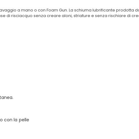
il lavaggio a mano o con Foam Gun. La schiuma lubrificante prodotta
se di risciacquo senza creare aloni, striature e senza rischiare di crea
tanea.
o con la pelle