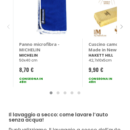
Panno microfibra -
Cuscino camoscio
MICHELIN
Made in New Zeala
HAKETT HILL
MICHELIN
HAKETT HILL
50x40 cm
42,7x10x5cm
8,70 €
9,90 €
CONSEGNA IN
CONSEGNA IN
48H
48H
Il lavaggio a secco: come lavare l’auto
senza acqua!
Puntualizziamo. Il lavaggio a secco dell’auto