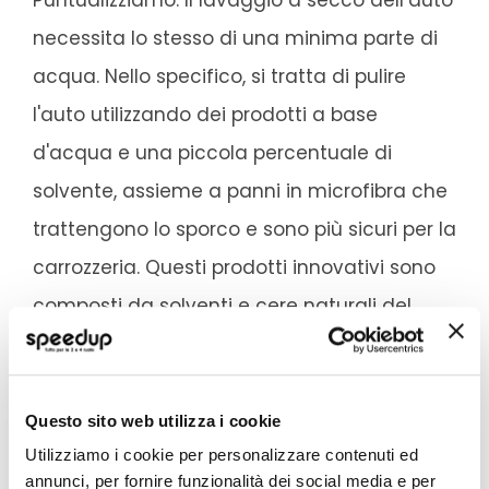
necessita lo stesso di una minima parte di
acqua. Nello specifico, si tratta di pulire
l'auto utilizzando dei prodotti a base
d'acqua e una piccola percentuale di
solvente, assieme a panni in microfibra che
trattengono lo sporco e sono più sicuri per la
carrozzeria. Questi prodotti innovativi sono
composti da solventi e cere naturali del
tutto ecologici, in modo da non risultare
inquinante, oltre che a preservare l'acqua.
Questo sito web utilizza i cookie
La modalità di utilizzo è semplice.
Il
Utilizziamo i cookie per personalizzare contenuti ed
prodotto solleva lo sporco dalla
annunci, per fornire funzionalità dei social media e per