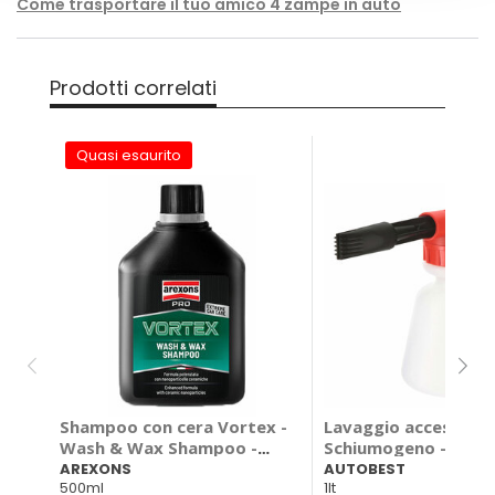
Come trasportare il tuo amico 4 zampe in auto
Prodotti correlati
Quasi esaurito
Shampoo con cera Vortex -
Lavaggio accessori -
Wash & Wax Shampoo -
Schiumogeno - AUT
AREXONS
AREXONS
AUTOBEST
500ml
1lt