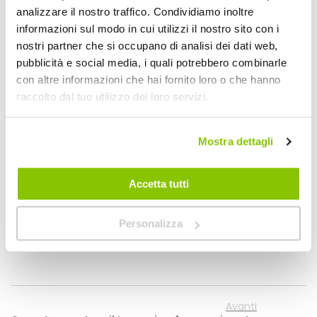
carrozzeria, e basterà passare con un
analizzare il nostro traffico. Condividiamo inoltre
informazioni sul modo in cui utilizzi il nostro sito con i
panno in microfibra umido per rimuoverlo
.
nostri partner che si occupano di analisi dei dati web,
Ovviamente questo tipo di lavaggio ha dei
pubblicità e social media, i quali potrebbero combinarle
con altre informazioni che hai fornito loro o che hanno
limiti. Lo sporco non può essere eccessivo,
raccolto dal tuo utilizzo dei loro servizi.
altrimenti si corre il rischio di trascinare lo
sporco e causare dei graffi, oppure causare
Mostra dettagli
un poco piacevole effetto swirl. Inoltre, più
sporco significa usare più prodotto e in
Accetta tutti
questo caso, lavare l’auto potrebbe risultare
Personalizza
particolarmente dispendioso.
Avanti