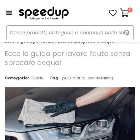
0
Carrello
Home
Speedup Magazine
Guide
Ecco la guida per lavare l’auto senza sprecare acqua!
Ecco la guida per lavare l’auto senza
sprecare acqua!
Categorie:
Guide
Tag:
pulizia auto
,
car detailing