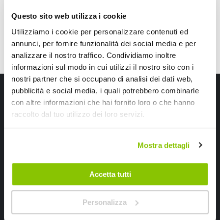
Questo sito web utilizza i cookie
Utilizziamo i cookie per personalizzare contenuti ed
annunci, per fornire funzionalità dei social media e per
analizzare il nostro traffico. Condividiamo inoltre
informazioni sul modo in cui utilizzi il nostro sito con i
nostri partner che si occupano di analisi dei dati web,
Iscriviti alla newsletter Speedup
pubblicità e social media, i quali potrebbero combinarle
con altre informazioni che hai fornito loro o che hanno
Ricevi subito uno sconto del 10% per il tuo primo acquisto online!
raccolto dal tuo utilizzo dei loro servizi.
Mostra dettagli
Accetta tutti
Ho letto e accettato il documento
privacy policy
Personalizza
Iscrivimi