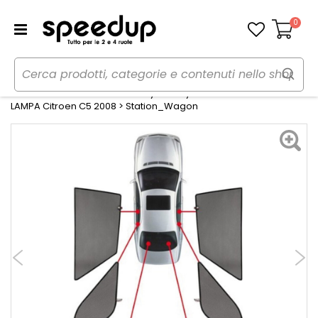
0
Carrello
Home
Auto
Estate
Tendine parasole
Tendine Personalizzate Privacy Privacy Citroen C5 2008> -
LAMPA Citroen C5 2008 > Station_Wagon