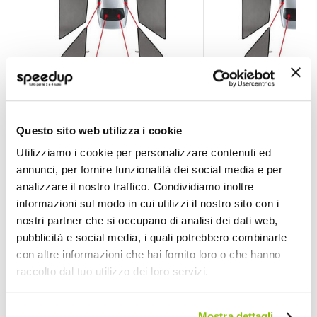
Tendine Personalizzate Privacy Privacy Kia EV6 2021> 
Tendine Personalizz
Questo sito web utilizza i cookie
LAMPA
LAMPA
Utilizziamo i cookie per personalizzare contenuti ed
Fumè
Fumè
annunci, per fornire funzionalità dei social media e per
148,50 €
148,50 €
analizzare il nostro traffico. Condividiamo inoltre
Spedizione gratuita!
Spedizione gratuita!
informazioni sul modo in cui utilizzi il nostro sito con i
nostri partner che si occupano di analisi dei dati web,
pubblicità e social media, i quali potrebbero combinarle
con altre informazioni che hai fornito loro o che hanno
raccolto dal tuo utilizzo dei loro servizi.
Mostra dettagli