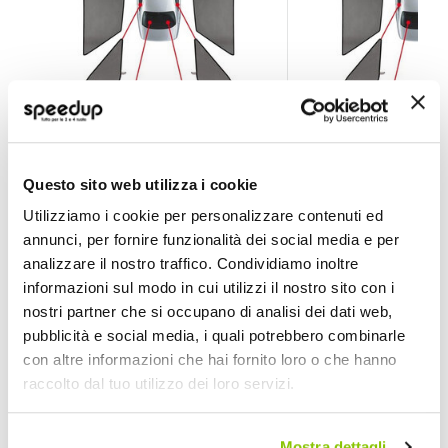
Tendine Personalizzate Privacy Privacy Jaguar F-Pace
Tendine Personaliz
Questo sito web utilizza i cookie
LAMPA
LAMPA
Utilizziamo i cookie per personalizzare contenuti ed
Fumè
annunci, per fornire funzionalità dei social media e per
168,30 €
148,50 €
analizzare il nostro traffico. Condividiamo inoltre
Spedizione gratuita!
Spedizione gratuita!
informazioni sul modo in cui utilizzi il nostro sito con i
nostri partner che si occupano di analisi dei dati web,
pubblicità e social media, i quali potrebbero combinarle
con altre informazioni che hai fornito loro o che hanno
raccolto dal tuo utilizzo dei loro servizi.
Mostra dettagli