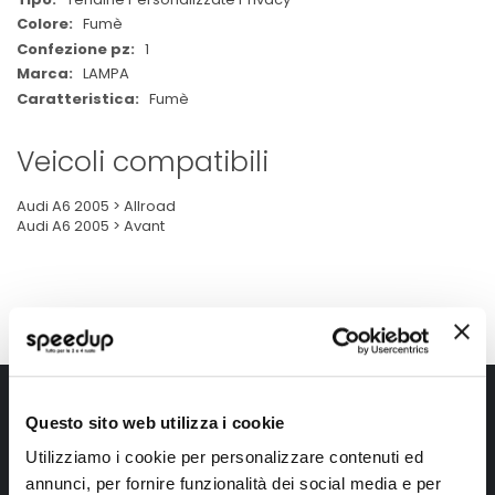
Fumè
1
LAMPA
Fumè
Veicoli compatibili
Audi A6 2005 > Allroad
Audi A6 2005 > Avant
Iscriviti alla newsletter Speedup
Questo sito web utilizza i cookie
Ricevi subito uno sconto del 10% per il tuo primo acquisto online!
Utilizziamo i cookie per personalizzare contenuti ed
annunci, per fornire funzionalità dei social media e per