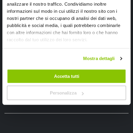
analizzare il nostro traffico. Condividiamo inoltre
informazioni sul modo in cui utilizzi il nostro sito con i
nostri partner che si occupano di analisi dei dati web,
pubblicità e social media, i quali potrebbero combinarle
con altre informazioni che hai fornito loro o che hanno
Ho letto e accettato il documento
privacy policy
raccolto dal tuo utilizzo dei loro servizi.
Iscrivimi
Mostra dettagli
Segui SPEEDUP.IT
Accetta tutti
Personalizza