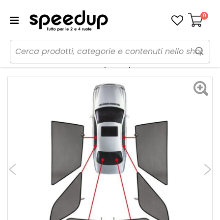
0
Carrello
Home
Auto
Estate
Tendine parasole
Tendine Personalizzate Privacy Privacy - LAMPA Audi A6