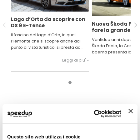
Lago d’Orta da scoprire con
Nuova Škoda Fabi
DS 9 E-Tense
fare la grande
Il fascino del lago d’Orta, in quel
Ventidue anni dopo il d
Piemonte che si scopre anche dal
Škoda Fabia, la Casa au
punto di vista turistico, si presta ad
boema presenta la qua
ospitare le generose forme
generazione del model
dell’ammiraglia per definizione DS 9
Leggi di piu' »
E-Tense.
POTREBBERO INTERESSARTI
Questo sito web utilizza i cookie