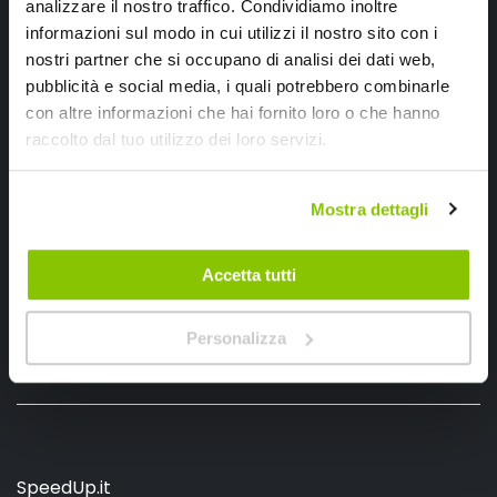
analizzare il nostro traffico. Condividiamo inoltre
informazioni sul modo in cui utilizzi il nostro sito con i
nostri partner che si occupano di analisi dei dati web,
pubblicità e social media, i quali potrebbero combinarle
con altre informazioni che hai fornito loro o che hanno
Ho letto e accettato il documento
privacy policy
raccolto dal tuo utilizzo dei loro servizi.
Iscrivimi
Mostra dettagli
Segui SPEEDUP.IT
Accetta tutti
Personalizza
SpeedUp.it