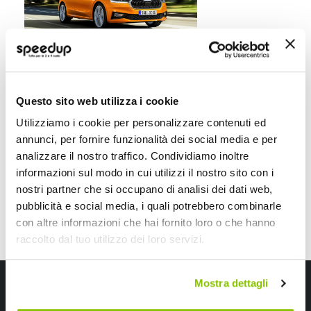
Nuova Škoda Fabia vuole
fare la grande
Questo sito web utilizza i cookie
Ventidue anni dopo il debutto di
Škoda Fabia, la Casa automobilistica
Utilizziamo i cookie per personalizzare contenuti ed
boema presenta la quarta
annunci, per fornire funzionalità dei social media e per
generazione del modello.
analizzare il nostro traffico. Condividiamo inoltre
Leggi di piu' »
informazioni sul modo in cui utilizzi il nostro sito con i
nostri partner che si occupano di analisi dei dati web,
pubblicità e social media, i quali potrebbero combinarle
con altre informazioni che hai fornito loro o che hanno
raccolto dal tuo utilizzo dei loro servizi.
Iscriviti alla newsletter Speedup
Mostra dettagli