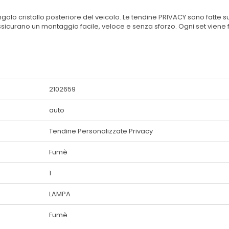
olo cristallo posteriore del veicolo. Le tendine PRIVACY sono fatte s
assicurano un montaggio facile, veloce e senza sforzo. Ogni set vien
2102659
auto
Tendine Personalizzate Privacy
Fumè
1
LAMPA
Fumè