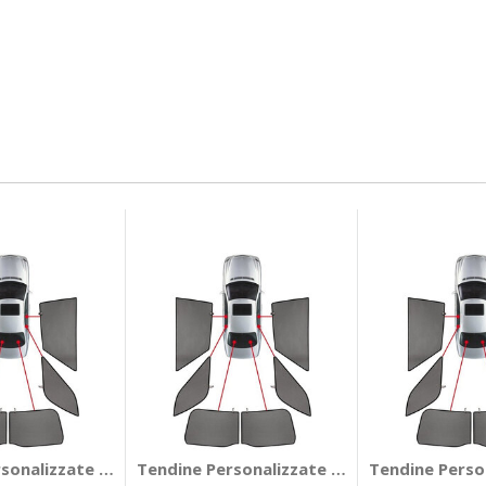
 Citroen C5 2008> - LAMPA Citroen C5 2008 > Station_Wagon
rsonalizzate Privacy Privacy MG MG5 SW 2022>2025 - LAM
Tendine Personalizzate Privacy Privacy 
Tendine Perso