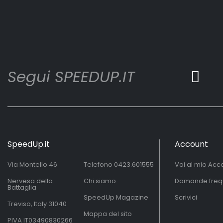
Segui SPEEDUP.IT
SpeedUp.it
Account
Via Montello 46
Telefono
0423.601555
Vai al mio Acc
Nervesa della
Chi siamo
Domande freq
Battaglia
SpeedUp Magazine
Scrivici
Treviso, Italy 31040
Mappa del sito
PIVA IT03490830266