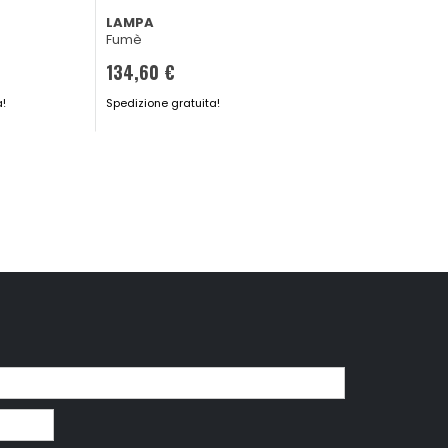
LAMPA
LAMPA
Fumè
Fumè
134,60 €
134,60 €
Spedizione gratuita!
a!
Spedizione gratuita!