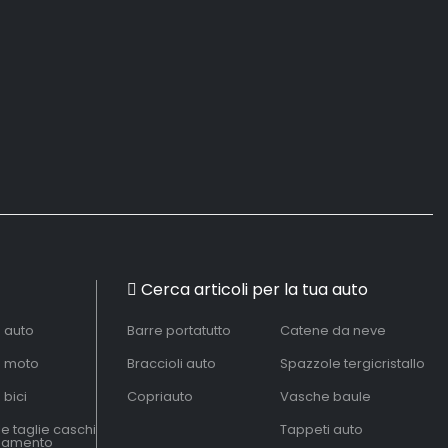
Cerca articoli per la tua auto
à auto
Barre portatutto
Catene da neve
à moto
Braccioli auto
Spazzole tergicristallo
 bici
Copriauto
Vasche baule
le taglie caschi
Tappeti auto
liamento