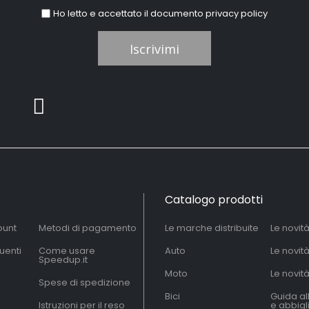
Ho letto e accettato il documento
privacy policy
Iscrivimi
Catalogo prodotti
ount
Metodi di pagamento
Le marche distribuite
Le novit
uenti
Come usare
Auto
Le novit
Speedup.it
Moto
Le novità
Spese di spedizione
Bici
Guida al
Istruzioni per il reso
e abbig