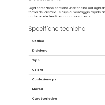
Ogni confezione contiene una tendina per ogni sing
forma del cristallo. Le clips di montaggio rapido 
contenere le tendine quando non in uso
Specifiche tecniche
Maggiori
Codice
Informazioni
Divisione
Tipo
Colore
Confezione pz
Marca
Caratteristica