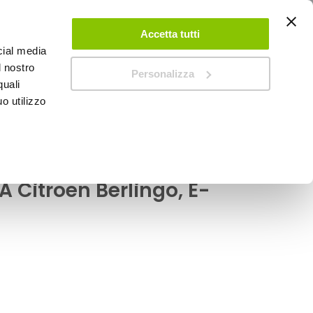
ACCEDI
CREA UN ACCOUNT
CONTATTACI
Accetta tutti
cial media
0
Carrello
l nostro
Personalizza
quali
o utilizzo
SPEEDUP MAGAZINE
 E-Berlingo
alizzate Privacy
A Citroen Berlingo, E-