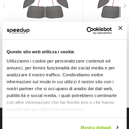
Tendine Personalizzate Privacy Privacy Peugeot 3008
Tendine Personalizz
LAMPA
LAMPA
Fumè
Fumè
135,60 €
135,60 €
Questo sito web utilizza i cookie
Spedizione gratuita!
Spedizione gratuita!
Utilizziamo i cookie per personalizzare contenuti ed
annunci, per fornire funzionalità dei social media e per
analizzare il nostro traffico. Condividiamo inoltre
informazioni sul modo in cui utilizzi il nostro sito con i
nostri partner che si occupano di analisi dei dati web,
pubblicità e social media, i quali potrebbero combinarle
con altre informazioni che hai fornito loro o che hanno
raccolto dal tuo utilizzo dei loro servizi.
Iscriviti alla newsletter Speedup
Mostra dettagli