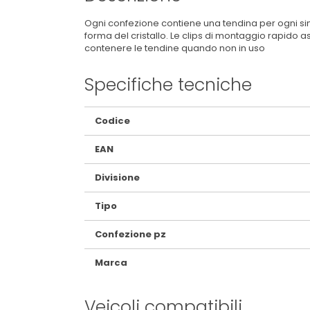
Ogni confezione contiene una tendina per ogni sing
forma del cristallo. Le clips di montaggio rapido 
contenere le tendine quando non in uso
Specifiche tecniche
Maggiori
Codice
Informazioni
EAN
Divisione
Tipo
Confezione pz
Marca
Veicoli compatibili