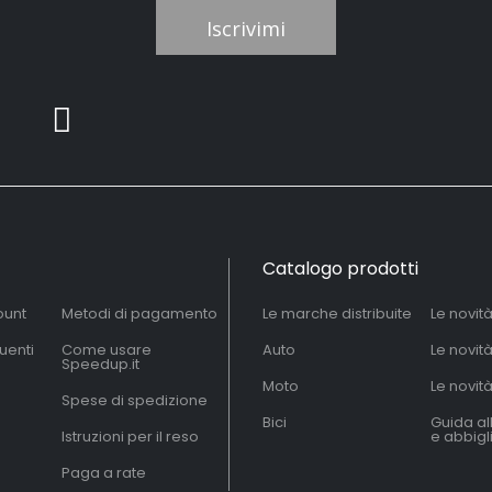
Iscrivimi
Catalogo prodotti
ount
Metodi di pagamento
Le marche distribuite
Le novit
uenti
Come usare
Auto
Le novit
Speedup.it
Moto
Le novità
Spese di spedizione
Bici
Guida al
Istruzioni per il reso
e abbig
Paga a rate