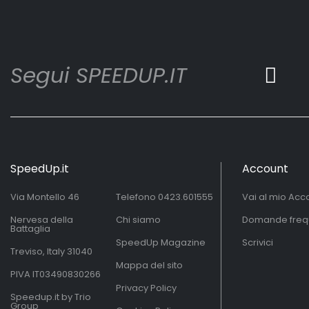
Segui SPEEDUP.IT
SpeedUp.it
Account
Via Montello 46
Telefono
0423.601555
Vai al mio Acc
Nervesa della
Chi siamo
Domande freq
Battaglia
SpeedUp Magazine
Scrivici
Treviso, Italy 31040
Mappa del sito
PIVA IT03490830266
Privacy Policy
Speedup.it by Trio
Group