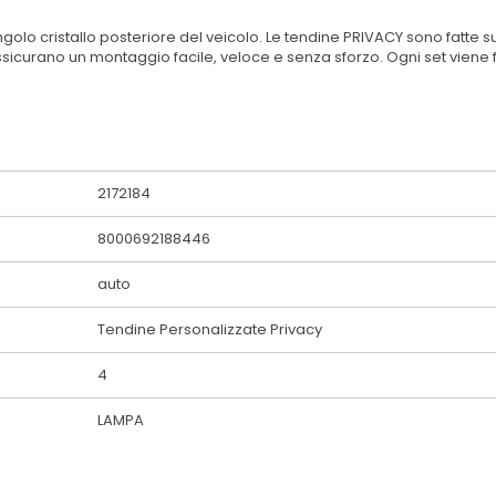
olo cristallo posteriore del veicolo. Le tendine PRIVACY sono fatte s
assicurano un montaggio facile, veloce e senza sforzo. Ogni set vien
2172184
8000692188446
auto
Tendine Personalizzate Privacy
4
LAMPA