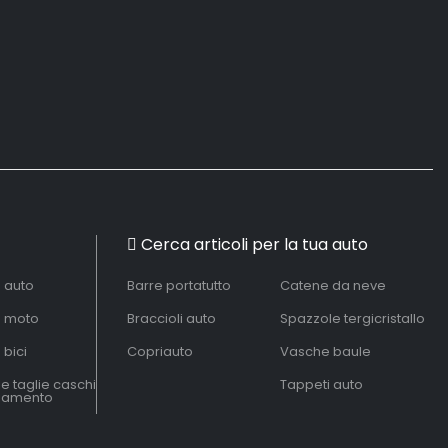
Cerca articoli per la tua auto
à auto
Barre portatutto
Catene da neve
à moto
Braccioli auto
Spazzole tergicristallo
 bici
Copriauto
Vasche baule
le taglie caschi
Tappeti auto
liamento