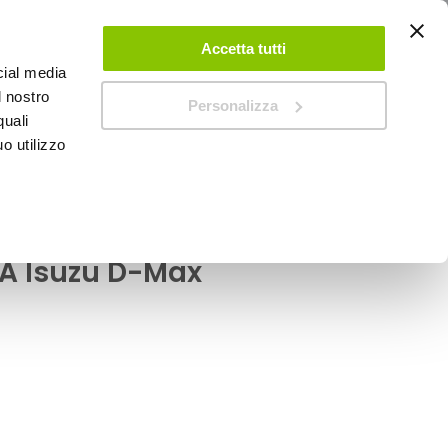
ACCEDI
CREA UN ACCOUNT
CONTATTACI
Accetta tutti
cial media
0
Carrello
l nostro
Personalizza
quali
o utilizzo
SPEEDUP MAGAZINE
alizzate Privacy
PA Isuzu D-Max