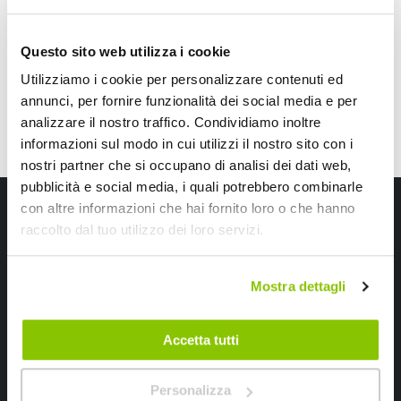
CONSEGNA IN 48H
CONSEGNA IN 48H
Questo sito web utilizza i cookie
Utilizziamo i cookie per personalizzare contenuti ed
annunci, per fornire funzionalità dei social media e per
analizzare il nostro traffico. Condividiamo inoltre
informazioni sul modo in cui utilizzi il nostro sito con i
nostri partner che si occupano di analisi dei dati web,
pubblicità e social media, i quali potrebbero combinarle
Iscriviti alla newsletter Speedup
con altre informazioni che hai fornito loro o che hanno
raccolto dal tuo utilizzo dei loro servizi.
Ricevi subito uno sconto del 10% per il tuo primo acquisto online!
Mostra dettagli
Accetta tutti
Personalizza
Ho letto e accettato il documento
privacy policy