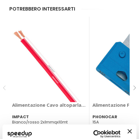
POTREBBERO INTERESSARTI
Alimentazione Cavo altoparlanti Hi-Q Level - IMPACT
Alimentazione Fusib
IMPACT
PHONOCAR
Bianco/rosso 2x1mmqx10mt
15A
13,85 €
7,90 €