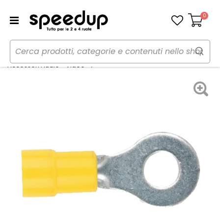
0
Carrello
Home
Auto
Audio elettronica mobile
Alimentazione Terminale cavo
Accessori Audio - Video