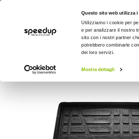
Questo sito web utilizza i
Utilizziamo i cookie per pe
e per analizzare il nostro t
sito con i nostri partner ch
potrebbero combinarle con a
AUTO
MOTO
BICI
OUTD
dei loro servizi.
Home
Auto
Accessori interni e comfort
Vasca baule su misura Pro-Fit Mini Countryman F6
Mostra dettagli