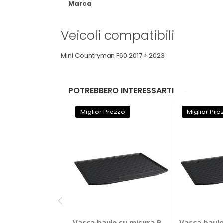
Marca
Veicoli compatibili
Mini Countryman F60 2017 > 2023
POTREBBERO INTERESSARTI
Miglior Prezzo
Miglior Pre
Vasca baule su misura Renault Koleos 2
Vasca baul