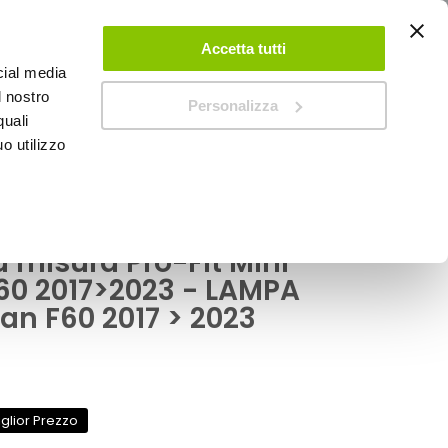
ACCEDI
CREA UN ACCOUNT
CONTATTACI
Accetta tutti
cial media
0
Carrello
l nostro
Personalizza
quali
o utilizzo
SPEEDUP MAGAZINE
 misura Pro-Fit Mini
0 2017>2023 - LAMPA
n F60 2017 > 2023
glior Prezzo