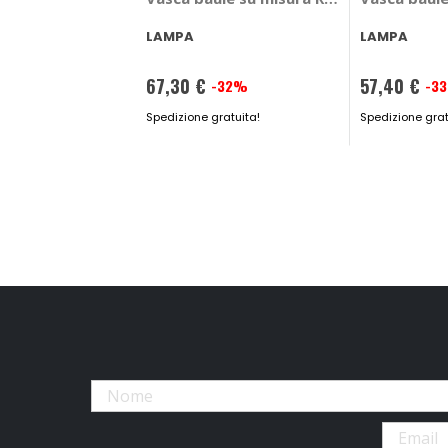
LAMPA
LAMPA
67,30 €
57,40 €
-32%
-3
Prezzo
Prezzo
speciale
Spedizione gratuita!
speciale
Spedizione grat