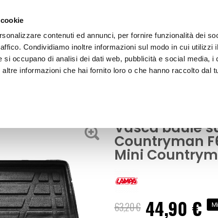
 cookie
rsonalizzare contenuti ed annunci, per fornire funzionalità dei so
raffico. Condividiamo inoltre informazioni sul modo in cui utilizzi i
e si occupano di analisi dei dati web, pubblicità e social media, i 
ltre informazioni che hai fornito loro o che hanno raccolto dal tu
OOR
Vasche baule
0 2017>2023 - LAMPA Mini Countryman F60 2017 > 2023
Vasca baule su
Countryman F6
Mini Countryma
44,90 €
Prezzo
63,20 €
Mi
speciale