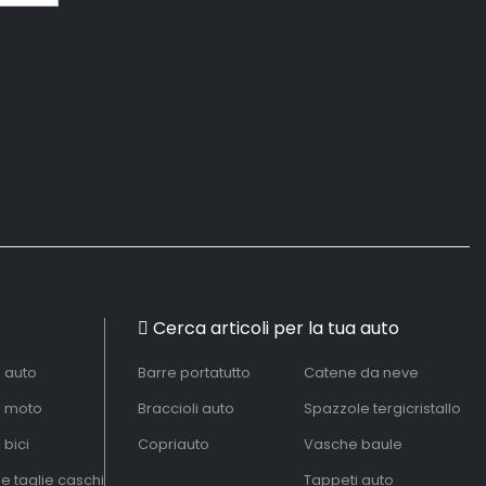
Cerca articoli per la tua auto
à auto
Barre portatutto
Catene da neve
à moto
Braccioli auto
Spazzole tergicristallo
 bici
Copriauto
Vasche baule
le taglie caschi
Tappeti auto