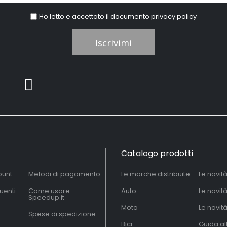
Ho letto e accettato il documento
privacy policy
Iscrivimi
Catalogo prodotti
ount
Metodi di pagamento
Le marche distribuite
Le novit
uenti
Come usare
Auto
Le novit
Speedup.it
Moto
Le novità
Spese di spedizione
Bici
Guida al