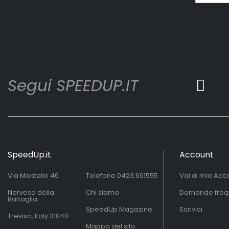
Segui SPEEDUP.IT
SpeedUp.it
Account
Via Montello 46
Telefono
0423.601555
Vai al mio Acc
Nervesa della
Chi siamo
Domande freq
Battaglia
SpeedUp Magazine
Scrivici
Treviso, Italy 31040
Mappa del sito