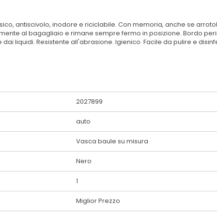
ico, antiscivolo, inodore e riciclabile. Con memoria, anche se arrotol
ettamente al bagagliaio e rimane sempre fermo in posizione. Bordo per
liquidi. Resistente all'abrasione. Igienico. Facile da pulire e disinf
2027899
auto
Vasca baule su misura
Nero
1
Miglior Prezzo