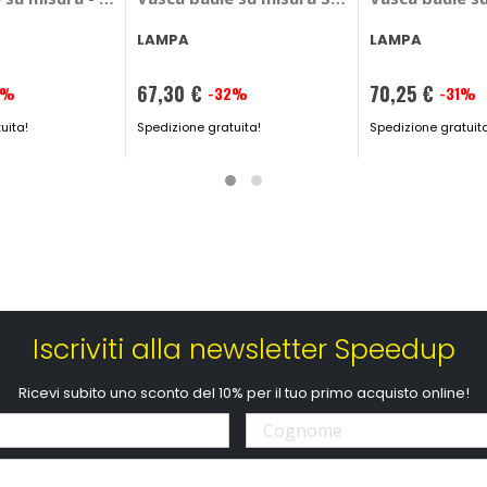
LAMPA
LAMPA
67,30 €
70,25 €
3%
-32%
-31%
Prezzo
Prezzo
uita!
speciale
Spedizione gratuita!
speciale
Spedizione gratuit
Iscriviti alla newsletter Speedup
Ricevi subito uno sconto del 10% per il tuo primo acquisto online!