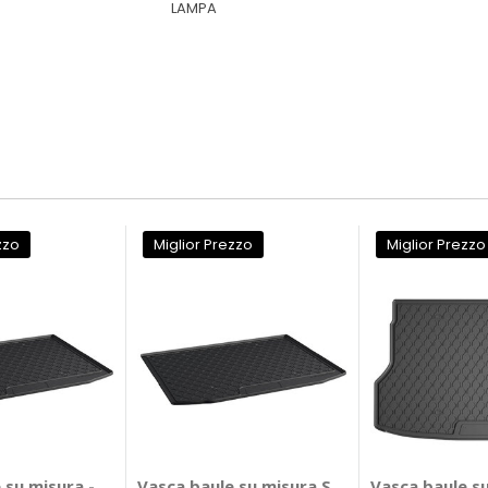
LAMPA
zzo
Miglior Prezzo
Miglior Prezzo
017>2020 - LAMPA Renault Koleos 2017 > 2020
e su misura - LAMPA Opel Mokka, Mokka X
Vasca baule su misura Seat Tarraco 2019> 
Vasca baule s