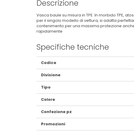
Descrizione
Vasca baule su misura in TPE. In morbido TPE, atoss
per il singolo modello di vettura, si adatta perf
contenimento per una massima protezione anche dai 
rapidamente
Specifiche tecniche
Maggiori
Codice
Informazioni
Divisione
Tipo
Colore
Confezione pz
Promozioni