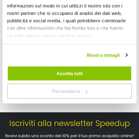
informazioni sul modo in cui utilizzi il nostro sito con i
nostri partner che si occupano di analisi dei dati web,
pubblicità e social media, i quali potrebbero combinarle
Vasca baule su misura Bmw X5 G05 2018> - LAMPA Bm
Vasca baule su mis
con altre informazioni che hai fornito loro o che hanno
LAMPA
LAMPA
raccolto dal tuo utilizzo dei loro servizi.
70,25 €
61,35 €
-31%
-34%
Prezzo
Prezzo
Mostra dettagli
speciale
Spedizione gratuita!
speciale
Spedizione gratuita!
Accetta tutti
Personalizza
Iscriviti alla newsletter Speedup
Ricevi subito uno sconto del 10% per il tuo primo acquisto online!