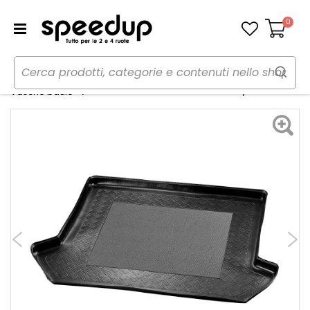
0
Carrello
Home
Auto
Accessori interni e comfort
Vasca baule su misura - CORA Hyundai i30
Vasche baule