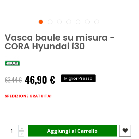
Vasca baule su misura -
CORA Hyundai i30
46,90 €
Prezzo
63,44 €
Miglior Prezzo
speciale
SPEDIZIONE GRATUITA!
Aggiungi al Carrello