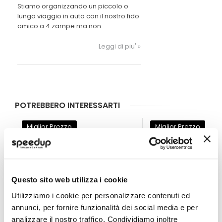
Stiamo organizzando un piccolo o
lungo viaggio in auto con il nostro fido
amico a 4 zampe ma non
conosciamo le normative per un
corretto trasporto in auto ne tutti gli
Leggi di piu' »
accessori necessari per trasportalo
in totale sicurezza e mantenendo
pulita l’auto. Scopri come
trasportarlo.
POTREBBERO INTERESSARTI
Miglior Prezzo
Miglior Prezzo
Questo sito web utilizza i cookie
Utilizziamo i cookie per personalizzare contenuti ed
annunci, per fornire funzionalità dei social media e per
analizzare il nostro traffico. Condividiamo inoltre