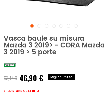
Vasca baule su misura
Mazda 3 2019> - CORA Mazda
3 2019 > 5 porte
46,90 €
Prezzo
63,44 €
Miglior Prezzo
speciale
SPEDIZIONE GRATUITA!