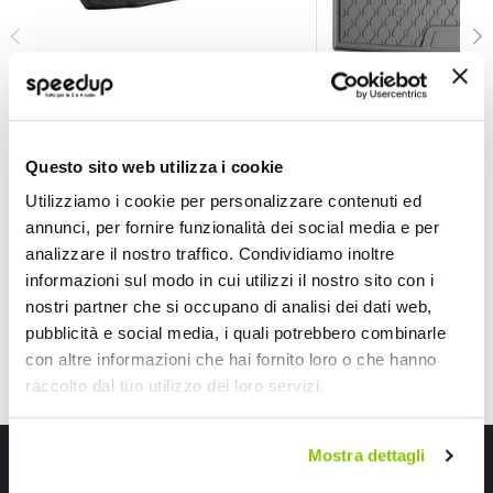
Vasca baule su misura Volkswagen Touran 2003>2015 
Vasca baule su mis
LAMPA
LAMPA
Questo sito web utilizza i cookie
67,30 €
64,35 €
Utilizziamo i cookie per personalizzare contenuti ed
-32%
-33%
Prezzo
Prezzo
annunci, per fornire funzionalità dei social media e per
speciale
Spedizione gratuita!
speciale
Spedizione gratuita!
analizzare il nostro traffico. Condividiamo inoltre
informazioni sul modo in cui utilizzi il nostro sito con i
nostri partner che si occupano di analisi dei dati web,
pubblicità e social media, i quali potrebbero combinarle
con altre informazioni che hai fornito loro o che hanno
raccolto dal tuo utilizzo dei loro servizi.
Iscriviti alla newsletter Speedup
Mostra dettagli