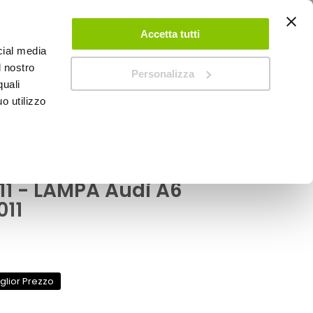
ACCEDI
CREA UN ACCOUNT
CONTATTACI
Accetta tutti
cial media
0
Carrello
l nostro
Personalizza
quali
o utilizzo
SPEEDUP MAGAZINE
 LAMPA Audi A6 Avant 2005 > 2011
u misura Audi A6
11 - LAMPA Audi A6
011
glior Prezzo