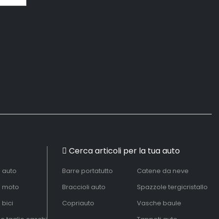
Cerca articoli per la tua auto
à auto
Barre portatutto
Catene da neve
à moto
Braccioli auto
Spazzole tergicristallo
 bici
Copriauto
Vasche baule