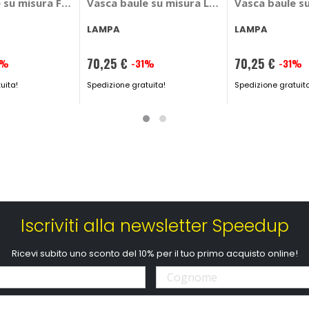
8> - LAMPA Bmw X5 G05 2018 >
 su misura Ford Focus SW 2018> - LAMPA Ford Focus SW 201
Vasca baule su misura Land Rover Range Ro
Vasca baule s
LAMPA
LAMPA
70,25 €
70,25 €
2%
-31%
-31%
Prezzo
Prezzo
uita!
speciale
Spedizione gratuita!
speciale
Spedizione gratuit
Iscriviti alla newsletter Speedup
Ricevi subito uno sconto del 10% per il tuo primo acquisto online!