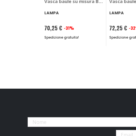
Vasca baule su misura Bmw X5 G05 201
Vasca baule
LAMPA
LAMPA
70,25 €
72,25 €
-31%
-3
Prezzo
Prezzo
speciale
Spedizione gratuita!
speciale
Spedizione grat