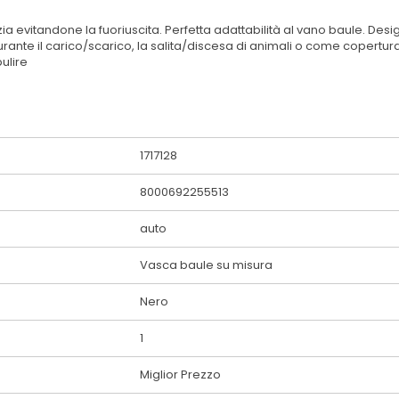
zia evitandone la fuoriuscita. Perfetta adattabilità al vano baule. Des
rante il carico/scarico, la salita/discesa di animali o come copertura
pulire
1717128
8000692255513
auto
Vasca baule su misura
Nero
1
Miglior Prezzo