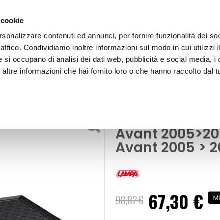
 cookie
rsonalizzare contenuti ed annunci, per fornire funzionalità dei so
raffico. Condividiamo inoltre informazioni sul modo in cui utilizzi i
e si occupano di analisi dei dati web, pubblicità e social media, i 
ltre informazioni che hai fornito loro o che hanno raccolto dal tu
OOR
Vasca baule su misura Audi A6 Avant 2005>2011 -
Vasche baule
Vasca baule s
Avant 2005>20
Avant 2005 > 2
67,30 €
Prezzo
98,82 €
Mi
speciale