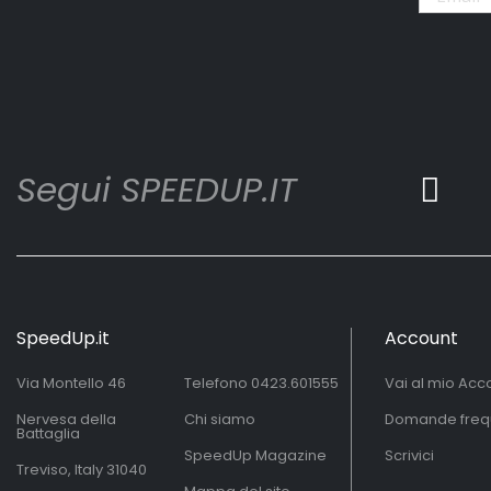
Segui SPEEDUP.IT
SpeedUp.it
Account
Via Montello 46
Telefono
0423.601555
Vai al mio Acc
Nervesa della
Chi siamo
Domande freq
Battaglia
SpeedUp Magazine
Scrivici
Treviso, Italy 31040