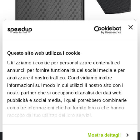
Vasca baule su misura Skoda Octavia Wagon 2020> - 
Vasca baule su mis
Questo sito web utilizza i cookie
LAMPA
LAMPA
Utilizziamo i cookie per personalizzare contenuti ed
70,25 €
70,25 €
-31%
-31%
Prezzo
Prezzo
annunci, per fornire funzionalità dei social media e per
analizzare il nostro traffico. Condividiamo inoltre
speciale
Spedizione gratuita!
speciale
Spedizione gratuita!
informazioni sul modo in cui utilizzi il nostro sito con i
nostri partner che si occupano di analisi dei dati web,
pubblicità e social media, i quali potrebbero combinarle
con altre informazioni che hai fornito loro o che hanno
raccolto dal tuo utilizzo dei loro servizi.
Mostra dettagli