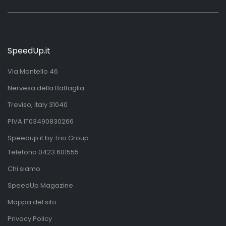
SpeedUp.it
Via Montello 46
Nervesa della Battaglia
Treviso, Italy 31040
PIVA IT03490830266
Speedup.it by Trio Group
Telefono
0423.601555
Chi siamo
SpeedUp Magazine
Mappa del sito
Privacy Policy