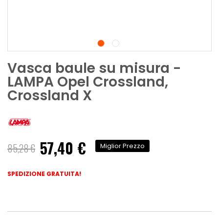
Vasca baule su misura -
LAMPA Opel Crossland,
Crossland X
57,40 €
Prezzo
85,28 €
Miglior Prezzo
speciale
SPEDIZIONE GRATUITA!