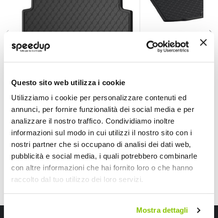
Vasca baule su misura Bmw Serie 3 E91 Touring 2005>
Vasca baule su mis
Questo sito web utilizza i cookie
LAMPA
LAMPA
Utilizziamo i cookie per personalizzare contenuti ed
64,35 €
61,35 €
-33%
-34%
Prezzo
Prezzo
annunci, per fornire funzionalità dei social media e per
analizzare il nostro traffico. Condividiamo inoltre
speciale
Spedizione gratuita!
speciale
Spedizione gratuita!
informazioni sul modo in cui utilizzi il nostro sito con i
nostri partner che si occupano di analisi dei dati web,
pubblicità e social media, i quali potrebbero combinarle
con altre informazioni che hai fornito loro o che hanno
raccolto dal tuo utilizzo dei loro servizi.
Mostra dettagli