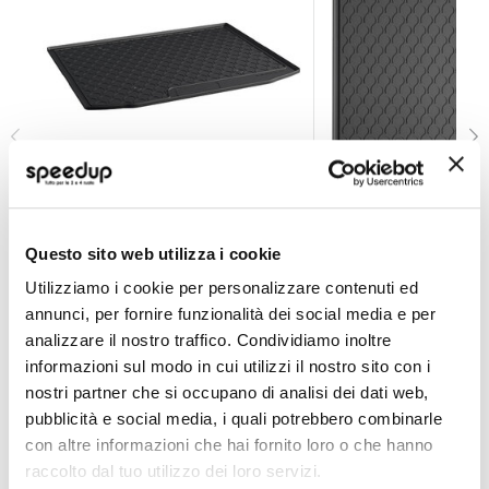
Vasca baule su misura Ford Galaxy 2015>2019 - LAMPA
Vasca baule su mis
LAMPA
LAMPA
Questo sito web utilizza i cookie
Utilizziamo i cookie per personalizzare contenuti ed
70,25 €
70,25 €
-31%
-31%
Prezzo
Prezzo
annunci, per fornire funzionalità dei social media e per
speciale
Spedizione gratuita!
speciale
Spedizione gratuita!
analizzare il nostro traffico. Condividiamo inoltre
informazioni sul modo in cui utilizzi il nostro sito con i
nostri partner che si occupano di analisi dei dati web,
pubblicità e social media, i quali potrebbero combinarle
con altre informazioni che hai fornito loro o che hanno
raccolto dal tuo utilizzo dei loro servizi.