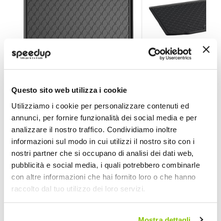
Vasca baule su misura Seat Leon Sportstourer 2020> 
Vasca baule su mis
Questo sito web utilizza i cookie
LAMPA
LAMPA
Utilizziamo i cookie per personalizzare contenuti ed
annunci, per fornire funzionalità dei social media e per
67,30 €
70,25 €
-32%
-31%
Prezzo
Prezzo
analizzare il nostro traffico. Condividiamo inoltre
speciale
Spedizione gratuita!
speciale
Spedizione gratuita!
informazioni sul modo in cui utilizzi il nostro sito con i
nostri partner che si occupano di analisi dei dati web,
pubblicità e social media, i quali potrebbero combinarle
con altre informazioni che hai fornito loro o che hanno
raccolto dal tuo utilizzo dei loro servizi.
Mostra dettagli