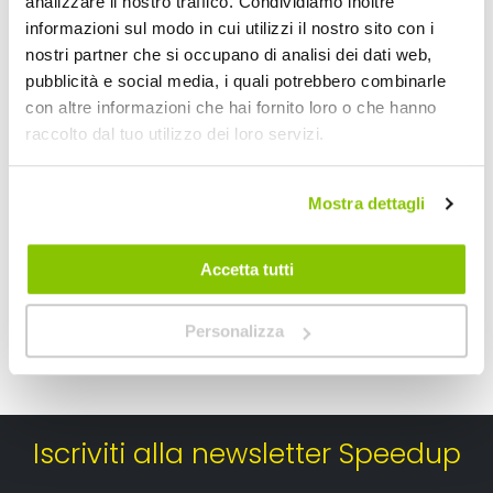
analizzare il nostro traffico. Condividiamo inoltre
informazioni sul modo in cui utilizzi il nostro sito con i
nostri partner che si occupano di analisi dei dati web,
pubblicità e social media, i quali potrebbero combinarle
Vasca baule universale - CORA
Vasca baule univers
con altre informazioni che hai fornito loro o che hanno
raccolto dal tuo utilizzo dei loro servizi.
CORA
LAMPA
Nero 140x108cm
Beige 109,5x144cm
50,45 €
54,45 €
-31%
-34%
Prezzo
Prezzo
Mostra dettagli
speciale
Spedizione gratuita!
speciale
Spedizione gratuita!
Accetta tutti
Personalizza
Iscriviti alla newsletter Speedup