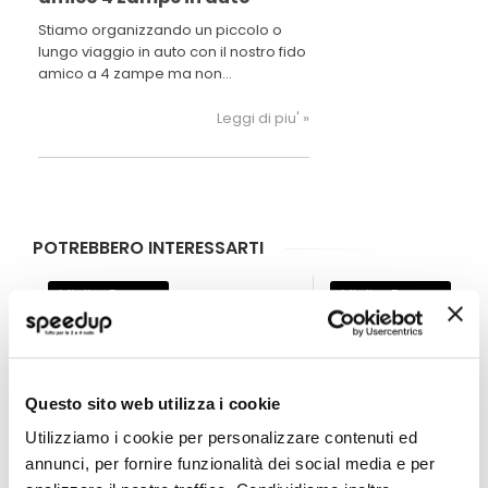
Stiamo organizzando un piccolo o
lungo viaggio in auto con il nostro fido
amico a 4 zampe ma non
conosciamo le normative per un
corretto trasporto in auto ne tutti gli
Leggi di piu' »
accessori necessari per trasportalo
in totale sicurezza e mantenendo
pulita l’auto. Scopri come
trasportarlo.
POTREBBERO INTERESSARTI
Miglior Prezzo
Miglior Prezzo
Questo sito web utilizza i cookie
Utilizziamo i cookie per personalizzare contenuti ed
annunci, per fornire funzionalità dei social media e per