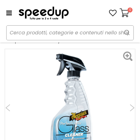
0
Carrello
Home
Auto
Cura dell'auto
Chimici - Vetri
Vetri pulitore Perfect Clarity Glass Cleaner - MEGUIARS