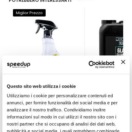
POTREBBERO INTERESSARTI
Miglior Prezzo
Questo sito web utilizza i cookie
Vetri pulitore Ultimate Glass Cleaner & Water Repell
Vetri pulitore Mani
Utilizziamo i cookie per personalizzare contenuti ed
MEGUIARS
MAFRA
annunci, per fornire funzionalità dei social media e per
473ml
5lt
analizzare il nostro traffico. Condividiamo inoltre
16,80 €
37,60 €
-15%
informazioni sul modo in cui utilizzi il nostro sito con i
Prezzo
nostri partner che si occupano di analisi dei dati web,
speciale
CONSEGNA IN 48H
Attualmente non disponibi
pubblicità e social media, i quali potrebbero combinarle