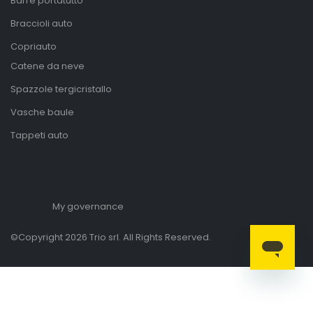
Barre portatutto
Braccioli auto
Copriauto
Catene da neve
Spazzole tergicristallo
Vasche baule
Tappeti auto
My governance
©Copyright 2026 Trio srl. All Rights Reserved.