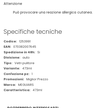
Attenzione
Può provocare una reazione allergica cutanea.
Specifiche tecniche
Maggiori
1253991
Informazioni
070382007645
Si
auto
Vetri pulitore
473ml
1
Miglior Prezzo
MEGUIARS
473ml