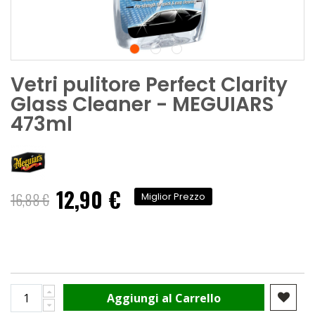
Vetri pulitore Perfect Clarity
Glass Cleaner - MEGUIARS
473ml
12,90 €
Prezzo
16,88 €
Miglior Prezzo
speciale
Aggiungi al Carrello