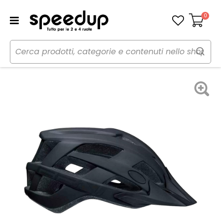
0
Carrello
Home
Bici
Caschi bici
Casco
Casco bici MTB Wood