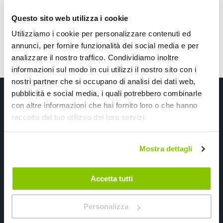
Questo sito web utilizza i cookie
Utilizziamo i cookie per personalizzare contenuti ed
annunci, per fornire funzionalità dei social media e per
analizzare il nostro traffico. Condividiamo inoltre
informazioni sul modo in cui utilizzi il nostro sito con i
nostri partner che si occupano di analisi dei dati web,
Iscriviti alla newsletter Speedup
pubblicità e social media, i quali potrebbero combinarle
con altre informazioni che hai fornito loro o che hanno
Ricevi subito uno sconto del 10% per il tuo primo acquisto online!
raccolto dal tuo utilizzo dei loro servizi.
Mostra dettagli
Accetta tutti
Ho letto e accettato il documento
privacy policy
Personalizza
Iscrivimi