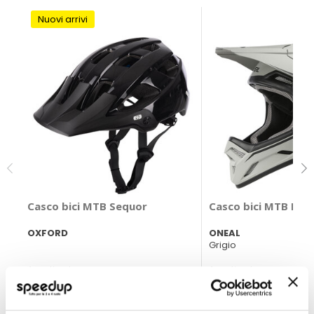
Nuovi arrivi
Casco bici MTB Sequor
Casco bici MTB Back
OXFORD
ONEAL
Grigio
A partire da
A partire da
59,40 €
108,90 €
Spedizione gratuita!
Spedizione gratuita!