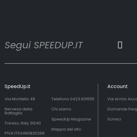
Segui SPEEDUP.IT
SpeedUp.it
Account
Via Montello 46
Telefono
0423.601555
Vai al mio Acc
Nervesa della
Chi siamo
Domande freq
Battaglia
SpeedUp Magazine
Scrivici
Treviso, Italy 31040
Mappa del sito
PIVA IT03490830266