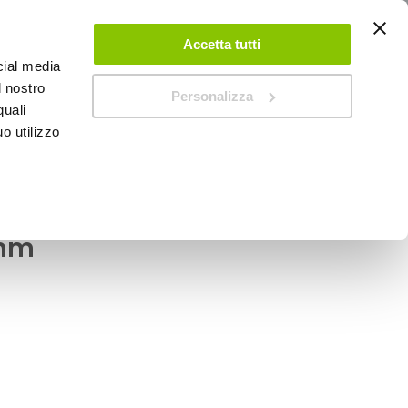
ACCEDI
CREA UN ACCOUNT
CONTATTACI
Accetta tutti
cial media
0
Carrello
l nostro
Personalizza
quali
o utilizzo
SPEEDUP MAGAZINE
AT
e e numeri Numeri Gara
0mm