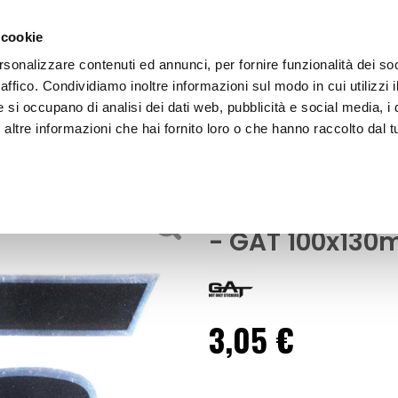
 cookie
rsonalizzare contenuti ed annunci, per fornire funzionalità dei so
raffico. Condividiamo inoltre informazioni sul modo in cui utilizzi i
e si occupano di analisi dei dati web, pubblicità e social media, i 
ltre informazioni che hai fornito loro o che hanno raccolto dal tu
OOR
Adesivi lettere e numeri Numeri Gara - G
Adesivi e decorazioni
Adesivi letter
- GAT 100x13
3,05 €