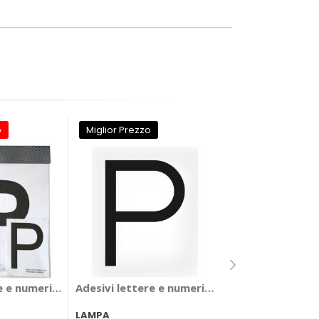
o
Miglior Prezzo
Adesivi lettere 
e e numeri Principiante - GAT
Adesivi lettere e numeri - LAMPA
GAT
LAMPA