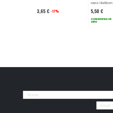
nero 14x16cm
3,65 €
5,50 €
-17%
Prezzo
speciale
CONSEGNA IN
48H