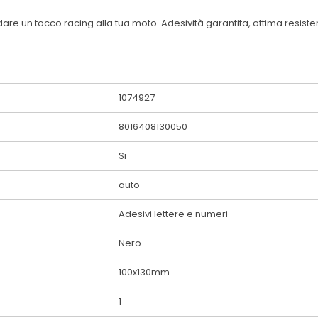
 un tocco racing alla tua moto. Adesività garantita, ottima resistenza
1074927
8016408130050
Si
auto
Adesivi lettere e numeri
Nero
100x130mm
1