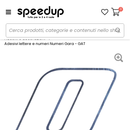
0
Carrello
Home
Auto
Tuning esterno e pellicole
Adesivi e decorazioni
Adesivi lettere e numeri Numeri Gara - GAT