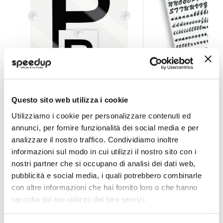
Adesivi lettere e numeri Principiante con ventose - L
Adesivi lettere e nu
Questo sito web utilizza i cookie
LAMPA
GAT
nero
Utilizziamo i cookie per personalizzare contenuti ed
annunci, per fornire funzionalità dei social media e per
4,95 €
-17%
Prezzo
A partire da
analizzare il nostro traffico. Condividiamo inoltre
6,90 €
speciale
informazioni sul modo in cui utilizzi il nostro sito con i
nostri partner che si occupano di analisi dei dati web,
pubblicità e social media, i quali potrebbero combinarle
con altre informazioni che hai fornito loro o che hanno
raccolto dal tuo utilizzo dei loro servizi.