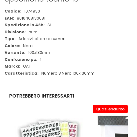
Maggiori
1074930
Informazioni
8016408130081
Si
auto
Adesivi lettere e numeri
Nero
100x130mm
1
GAT
Numero 8 Nero 100x130mm
POTREBBERO INTERESSARTI
Quasi esaurito