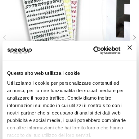
Adesivi lettere e numeri Letter kit
Adesivi lettere e nu
GAT
GAT
nero
anteriore e posteriore
Questo sito web utilizza i cookie
1x(20x18cm)
7,90 €
-35%
Prezzo
A partire da
Utilizziamo i cookie per personalizzare contenuti ed
6,90 €
annunci, per fornire funzionalità dei social media e per
speciale
CONSEGNA IN 48H
analizzare il nostro traffico. Condividiamo inoltre
informazioni sul modo in cui utilizzi il nostro sito con i
nostri partner che si occupano di analisi dei dati web,
pubblicità e social media, i quali potrebbero combinarle
con altre informazioni che hai fornito loro o che hanno
raccolto dal tuo utilizzo dei loro servizi.