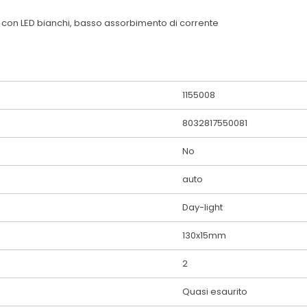
ia con LED bianchi, basso assorbimento di corrente
1155008
8032817550081
No
auto
Day-light
130x15mm
2
Quasi esaurito