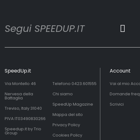
Segui SPEEDUP.IT
SpeedUp.it
Account
Via Montello 46
Telefono
0423.601555
Vai al mio Acc
Nervesa della
Chi siamo
Domande freq
Battaglia
SpeedUp Magazine
Scrivici
Treviso, Italy 31040
Mappa del sito
PIVA IT03490830266
Privacy Policy
Speedup.it by Trio
Group
Cookies Policy