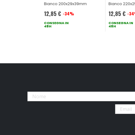
Bianco 200x29x39mm
Bianco 220x
12,85 €
12,85 €
-34%
-3
Prezzo
Prezzo
speciale
CONSEGNA IN
speciale
CONSEGNA IN
48H
48H