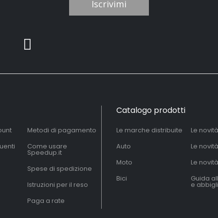
Iscrivimi
Catalogo prodotti
ount
Metodi di pagamento
Le marche distribuite
Le novit
uenti
Come usare
Auto
Le novit
Speedup.it
Moto
Le novità
Spese di spedizione
Bici
Guida al
Istruzioni per il reso
e abbig
Paga a rate