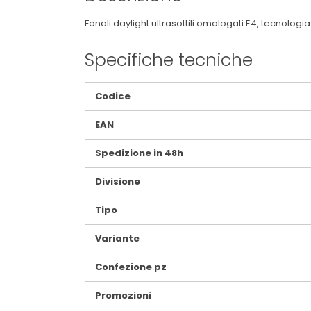
Fanali daylight ultrasottili omologati E4, tecnolog
Specifiche tecniche
Maggiori
Codice
Informazioni
EAN
Spedizione in 48h
Divisione
Tipo
Variante
Confezione pz
Promozioni