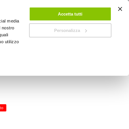
ACCEDI
CREA UN ACCOUNT
CONTATTACI
Accetta tutti
cial media
0
Carrello
l nostro
Personalizza
quali
o utilizzo
SPEEDUP MAGAZINE
 Lights - TUNING GURU
to