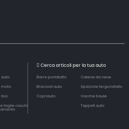
Cerca articoli per la tua auto
à auto
Barre portatutto
Catene da neve
à moto
Braccioli auto
Spazzole tergicristallo
 bici
Copriauto
Vasche baule
le taglie caschi
Tappeti auto
liamento