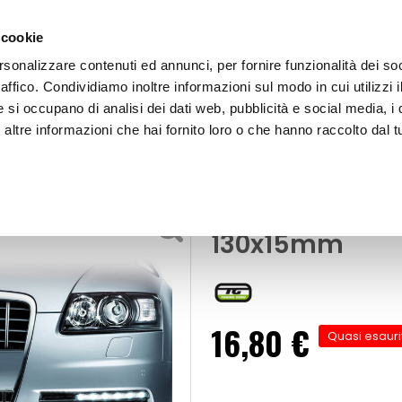
 cookie
rsonalizzare contenuti ed annunci, per fornire funzionalità dei so
raffico. Condividiamo inoltre informazioni sul modo in cui utilizzi i
e si occupano di analisi dei dati web, pubblicità e social media, i 
ltre informazioni che hai fornito loro o che hanno raccolto dal tu
OOR
Day-light Day Lights - TUNING GURU
Day-light Day
130x15mm
16,80 €
Quasi esauri