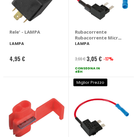
Rele' - LAMPA
Rubacorrente
Rubacorrente Micro
- LAMPA
LAMPA
LAMPA
4,95 €
3,05 €
3,66 €
-17%
Prezzo
CONSEGNA IN
speciale
48H
Miglior Prezzo