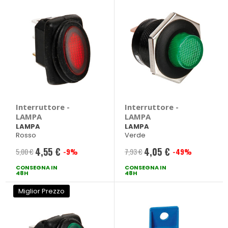
Interruttore -
Interruttore -
LAMPA
LAMPA
LAMPA
LAMPA
Rosso
Verde
4,55 €
4,05 €
5,00 €
-9%
7,93 €
-49%
Prezzo
Prezzo
CONSEGNA IN
speciale
CONSEGNA IN
speciale
48H
48H
Miglior Prezzo