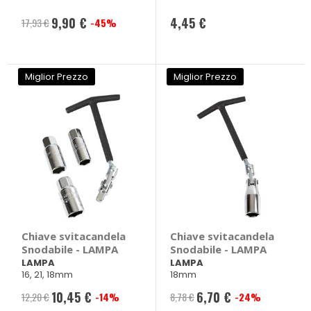
9,90 €
4,45 €
17,93 €
-45%
Prezzo
speciale
Miglior Prezzo
Miglior Prezzo
Chiave svitacandela
Chiave svitacandela
Snodabile - LAMPA
Snodabile - LAMPA
LAMPA
LAMPA
16, 21, 18mm
18mm
10,45 €
6,70 €
12,20 €
-14%
8,78 €
-24%
Prezzo
Prezzo