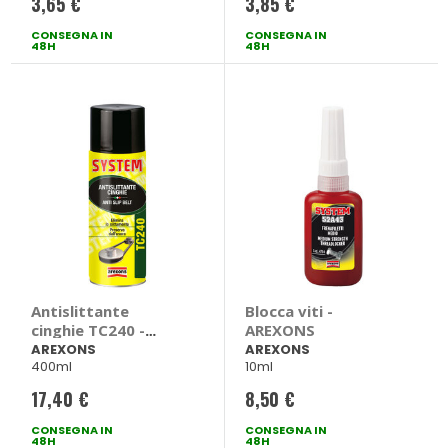
3,65 €
3,85 €
CONSEGNA IN
CONSEGNA IN
48H
48H
Antislittante
Blocca viti -
cinghie TC240 -
AREXONS
AREXONS
AREXONS
AREXONS
400ml
10ml
17,40 €
8,50 €
CONSEGNA IN
CONSEGNA IN
48H
48H