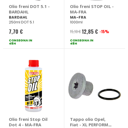
Olio freni DOT 5.1 -
Olio freni STOP OIL -
BARDAHL
MA-FRA
BARDAHL
MA-FRA
250ml DOT 5.1
1000ml
7,70 €
12,85 €
15,10 €
-15%
Prezzo
CONSEGNA IN
CONSEGNA IN
speciale
48H
48H
Olio freni Stop Oil
Tappo olio Opel,
Dot 4 - MA-FRA
Fiat - XL PERFORM