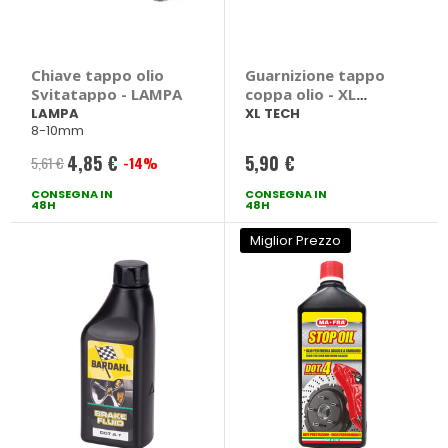
Chiave tappo olio
Guarnizione tappo
Svitatappo - LAMPA
coppa olio - XL
TECH
LAMPA
XL TECH
8-10mm
4,85 €
5,90 €
5,61 €
-14%
Prezzo
CONSEGNA IN
speciale
CONSEGNA IN
48H
48H
Miglior Prezzo