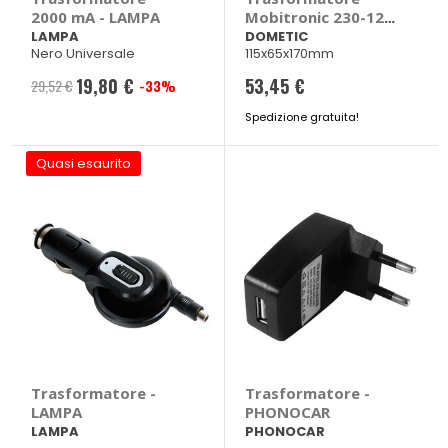
2000 mA - LAMPA
Mobitronic 230-12 -
DOMETIC
LAMPA
DOMETIC
Nero Universale
115x65x170mm
19,80 €
53,45 €
29,52 €
-33%
Prezzo
speciale
Spedizione gratuita!
Quasi esaurito
Trasformatore -
Trasformatore -
LAMPA
PHONOCAR
LAMPA
PHONOCAR