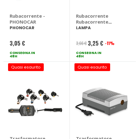
Rubacorrente -
Rubacorrente
PHONOCAR
Rubacorrente
Standard - LAMPA
PHONOCAR
LAMPA
3,05 €
3,25 €
3,66 €
-11%
Prezzo
CONSEGNA IN
CONSEGNA IN
speciale
48H
48H
Quasi esaurito
Quasi esaurito
Trasformatore
Trasformatore