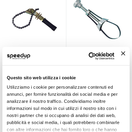
Chiave tappo olio
Chiave tappo olio
Svitafiltro - LAMPA
Svitafiltro - LAMPA
LAMPA
LAMPA
A Catena
A Cinghia
Questo sito web utilizza i cookie
7,50 €
5,10 €
9,15 €
-18%
8,42 €
-39%
Prezzo
Prezzo
Utilizziamo i cookie per personalizzare contenuti ed
CONSEGNA IN
speciale
CONSEGNA IN
speciale
48H
48H
annunci, per fornire funzionalità dei social media e per
analizzare il nostro traffico. Condividiamo inoltre
Miglior Prezzo
informazioni sul modo in cui utilizzi il nostro sito con i
nostri partner che si occupano di analisi dei dati web,
pubblicità e social media, i quali potrebbero combinarle
con altre informazioni che hai fornito loro o che hanno