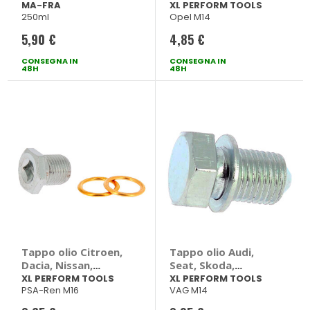
TOOLS
MA-FRA
XL PERFORM TOOLS
250ml
Opel M14
5,90 €
4,85 €
CONSEGNA IN
CONSEGNA IN
48H
48H
Tappo olio Citroen,
Tappo olio Audi,
Dacia, Nissan,
Seat, Skoda,
Peugeot, Renault -
Volkswagen - XL
XL PERFORM TOOLS
XL PERFORM TOOLS
PSA-Ren M16
VAG M14
XL PERFORM TOOLS
PERFORM TOOLS