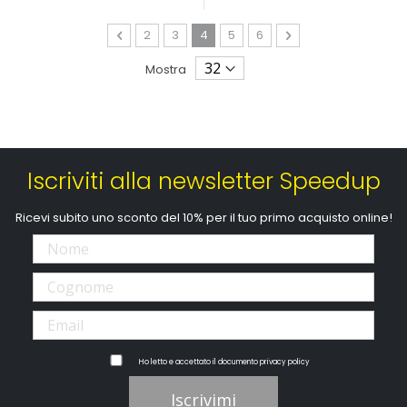
Pagina
Pagina
Precedente
Pagina
Pagina
Attualmente stai leggendo la pagi
Pagina
Pagina
Pagina
Avanti
2
3
4
5
6
Mostra
Iscriviti alla newsletter Speedup
Ricevi subito uno sconto del 10% per il tuo primo acquisto online!
Ho letto e accettato il documento
privacy policy
Iscrivimi