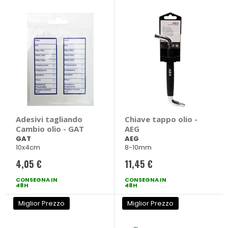
Adesivi tagliando
Chiave tappo olio -
Cambio olio - GAT
AEG
GAT
AEG
10x4cm
8-10mm
4,05 €
11,45 €
CONSEGNA IN
CONSEGNA IN
48H
48H
Miglior Prezzo
Miglior Prezzo