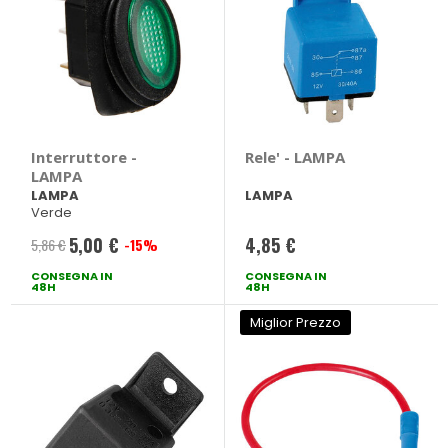
Interruttore -
Rele' - LAMPA
LAMPA
LAMPA
LAMPA
Verde
5,00 €
4,85 €
5,86 €
-15%
Prezzo
CONSEGNA IN
speciale
CONSEGNA IN
48H
48H
Miglior Prezzo