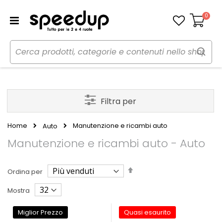
0
Carrello
Filtra per
Home
Manutenzione e ricambi auto
Auto
Manutenzione e ricambi auto - Auto
Imposta
Ordina per
la
direzione
Mostra
decrescente
Miglior Prezzo
Quasi esaurito