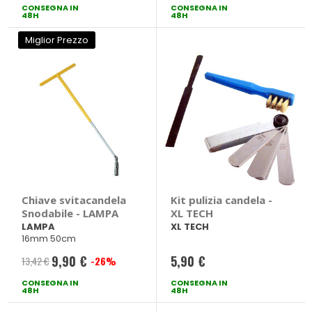
CONSEGNA IN
speciale
CONSEGNA IN
speciale
48H
48H
Miglior Prezzo
Chiave svitacandela
Kit pulizia candela -
Snodabile - LAMPA
XL TECH
LAMPA
XL TECH
16mm 50cm
9,90 €
5,90 €
13,42 €
-26%
Prezzo
CONSEGNA IN
speciale
CONSEGNA IN
48H
48H