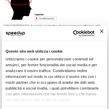
CIRCONFERENZA: Avvolgi un nastro di misurazione attorno alla
testa, tenendo il nastro aderente e passando sopra la fronte.
Specifiche tecniche
Questo sito web utilizza i cookie
Maggiori
M2177632
Utilizziamo i cookie per personalizzare contenuti ed
Informazioni
moto
annunci, per fornire funzionalità dei social media e per
Casco Cross
analizzare il nostro traffico. Condividiamo inoltre
Arancio opaco/grigio/nero
informazioni sul modo in cui utilizzi il nostro sito con i
1
nostri partner che si occupano di analisi dei dati web,
Miglior Prezzo
pubblicità e social media, i quali potrebbero combinarle
AIROH
con altre informazioni che hai fornito loro o che hanno
raccolto dal tuo utilizzo dei loro servizi.