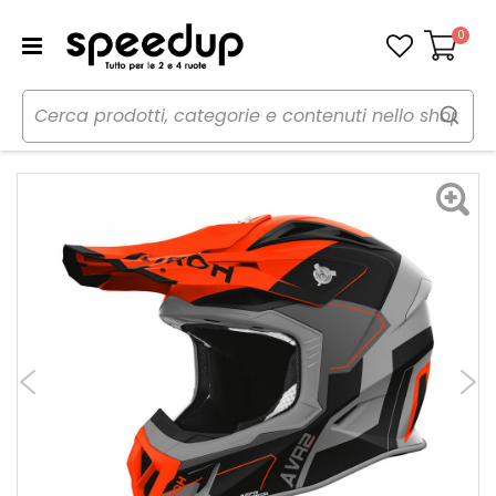
0
Carrello
Home
Moto
Caschi moto
Caschi
Casco Cross Aviator Ace II Shield