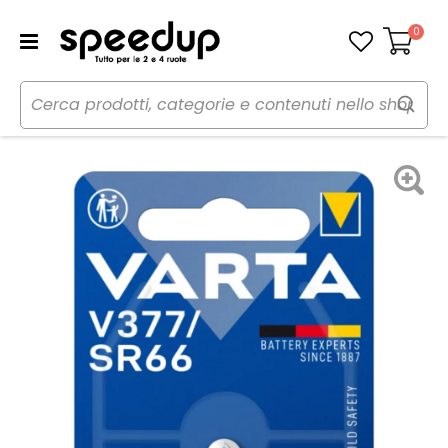
0
Carrello
Home
Auto
Audio elettronica mobile
Pile
Batteria a bottone - VARTA