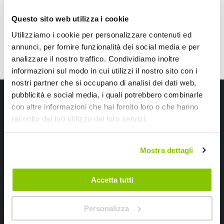
Questo sito web utilizza i cookie
Utilizziamo i cookie per personalizzare contenuti ed
annunci, per fornire funzionalità dei social media e per
analizzare il nostro traffico. Condividiamo inoltre
informazioni sul modo in cui utilizzi il nostro sito con i
nostri partner che si occupano di analisi dei dati web,
Iscriviti alla newsletter Speedup
pubblicità e social media, i quali potrebbero combinarle
con altre informazioni che hai fornito loro o che hanno
Ricevi subito uno sconto del 10% per il tuo primo acquisto online!
raccolto dal tuo utilizzo dei loro servizi.
Mostra dettagli
Accetta tutti
Ho letto e accettato il documento
privacy policy
Personalizza
Iscrivimi