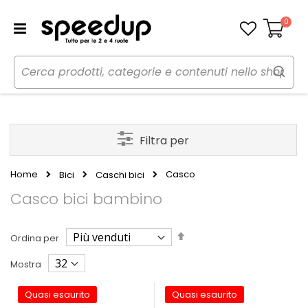
0
Carrello
Filtra per
Home
Casco
Bici
Caschi bici
Casco bici bambino
Imposta
Ordina per
la
direzione
Mostra
decrescente
Quasi esaurito
Quasi esaurito