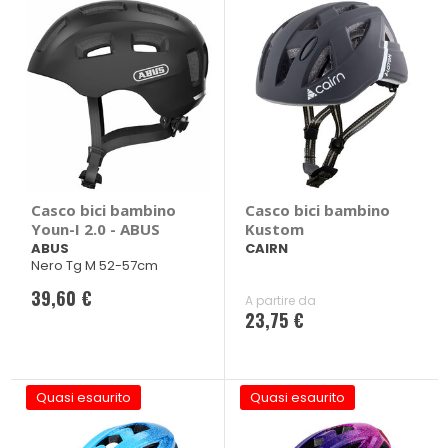
Casco bici bambino
Casco bici bambino
Youn-I 2.0 - ABUS
Kustom
ABUS
CAIRN
Nero Tg M 52-57cm
39,60 €
A partire da
23,75 €
Quasi esaurito
Quasi esaurito