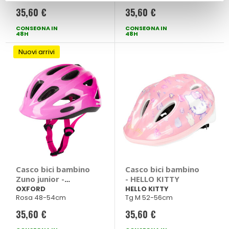
35,60 €
35,60 €
CONSEGNA IN
CONSEGNA IN
48H
48H
Nuovi arrivi
Casco bici bambino
Casco bici bambino
Zuno junior -
- HELLO KITTY
OXFORD
OXFORD
HELLO KITTY
Rosa 48-54cm
Tg M 52-56cm
35,60 €
35,60 €