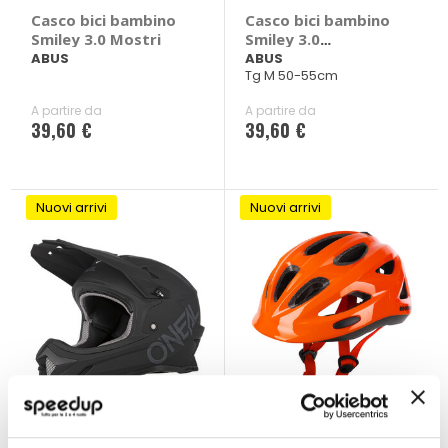
Casco bici bambino
Casco bici bambino
Smiley 3.0 Mostri
Smiley 3.0
Principessa
ABUS
ABUS
Tg M 50-55cm
A partire da
A partire da
39,60 €
39,60 €
Nuovi arrivi
Nuovi arrivi
Casco bici bambino
Casco bici bambino