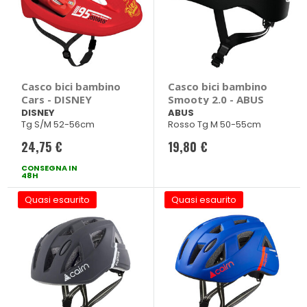
Casco bici bambino
Casco bici bambino
Cars - DISNEY
Smooty 2.0 - ABUS
DISNEY
ABUS
Tg S/M 52-56cm
Rosso Tg M 50-55cm
24,75 €
19,80 €
CONSEGNA IN
48H
Quasi esaurito
Quasi esaurito