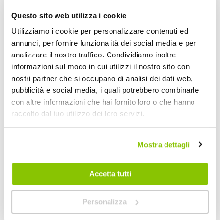
Sonus - ONEAL
Zuno junior -
OXFORD
ONEAL
OXFORD
Questo sito web utilizza i cookie
Nero opaco Tg L 51-62cm
Arancio 48-54cm
Utilizziamo i cookie per personalizzare contenuti ed
79,20 €
35,60 €
annunci, per fornire funzionalità dei social media e per
CONSEGNA IN
Spedizione
CONSEGNA IN
analizzare il nostro traffico. Condividiamo inoltre
48H
gratuita!
48H
informazioni sul modo in cui utilizzi il nostro sito con i
Nuovi arrivi
Nuovi arrivi
nostri partner che si occupano di analisi dei dati web,
pubblicità e social media, i quali potrebbero combinarle
con altre informazioni che hai fornito loro o che hanno
raccolto dal tuo utilizzo dei loro servizi.
Mostra dettagli
Accetta tutti
Casco bici bambino
Casco bici bambino
Zuno junior -
Zuno junior -
Personalizza
OXFORD
OXFORD
OXFORD
OXFORD
Blu 48-54cm
Nero 48-54cm