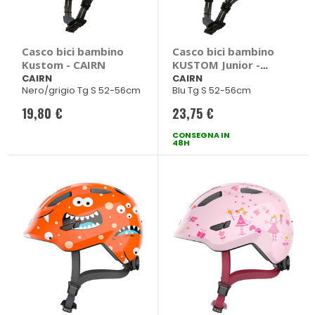
Casco bici bambino
Casco bici bambino
Kustom - CAIRN
KUSTOM Junior -
CAIRN
CAIRN
CAIRN
Nero/grigio Tg S 52-56cm
Blu Tg S 52-56cm
19,80 €
23,75 €
CONSEGNA IN
48H