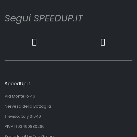
Segui SPEEDUP.IT
SpeedUp.it
Via Montello 46
Nervesa della Battaglia
Treviso, Italy 31040
PIVA IT03490830266
Speedup.it by Trio Group