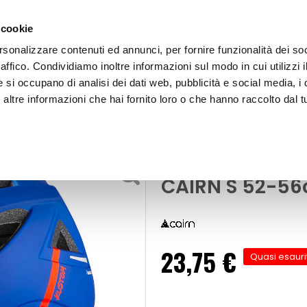
 cookie
rsonalizzare contenuti ed annunci, per fornire funzionalità dei so
raffico. Condividiamo inoltre informazioni sul modo in cui utilizzi i
e si occupano di analisi dei dati web, pubblicità e social media, i 
ltre informazioni che hai fornito loro o che hanno raccolto dal tu
OOR
co bici bambino KUSTOM Junior - CAIRN
Casco bici ba
CAIRN S 52-5
23,75 €
Quasi esauri