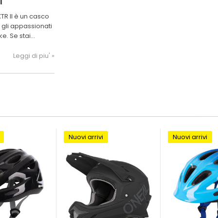
I
un casco
 gli appassionati
ke. Se stai
dentrarti nei
i strada, il Prism
Leggi di piu' »
co che fa per te.
Nuovi arrivi
Nuovi arrivi