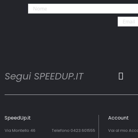
Segui SPEEDUP.IT
SpeedUp.it
Account
Via Montello 46
Telefono
0423.601555
Vai al mio Acc