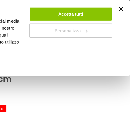
ACCEDI
CREA UN ACCOUNT
CONTATTACI
Accetta tutti
cial media
0
Carrello
l nostro
Personalizza
quali
o utilizzo
SPEEDUP MAGAZINE
mbino KUSTOM Junior -
6cm
to