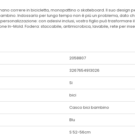
amano correre in bicicletta, monopattino o skateboard. Il suo design
 bambino. Indossarlo per lungo tempo non è più un problema, dato che
 personalizzazione: con adesivi inclusi, vostro figlio può trasformare 
uzione In-Mold. Fodera: staccabile, antimicrobica, lavabile, rete per ins
2058807
3267654913026
Si
bici
Casco bici bambino
Blu
S 52-56cm