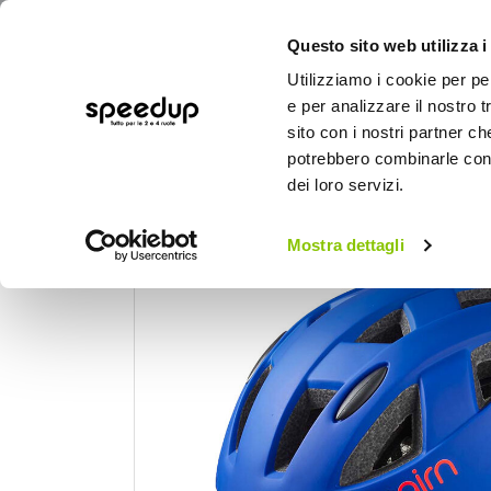
Questo sito web utilizza i
Utilizziamo i cookie per pe
e per analizzare il nostro t
sito con i nostri partner ch
potrebbero combinarle con a
AUTO
MOTO
BICI
OUTD
dei loro servizi.
Cas
Home
Bici
Caschi bici
Casco
Mostra dettagli