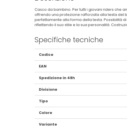
Casco da bambino. Per tutti i giovani riders che 
offrendo una protezione rafforzata alla testa del
perfettamente alla forma della testa. Possibilità di
riflettendo il suo stile e la sua personalità. Costr
Specifiche tecniche
Maggiori
Codice
Informazioni
EAN
Spedizione in 48h
Divisione
Tipo
Colore
Variante