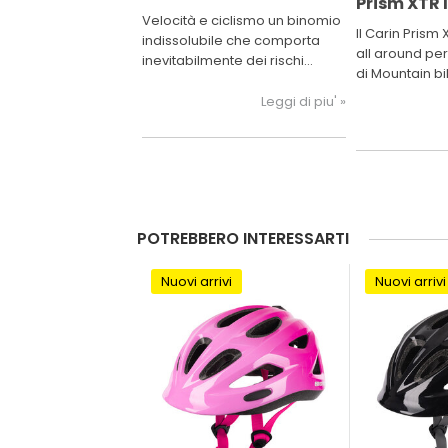
Prism XTR I
strada
Velocità e ciclismo un binomio
Il Carin Prism XTR II è 
indissolubile che comporta
all around per
inevitabilmente dei rischi
di Mountain bi
quando siamo in strada. La
inziando ad ad
tecnologia ci viene incontro e
Leggi di piu' »
sentieri in fuor
prendendo alcuni
XTR II è il cas
accorgimenti possiamo
diminuire il rischio di spiacevoli
incidenti nelle strade urbane.
POTREBBERO INTERESSARTI
Nuovi arrivi
Nuovi arrivi