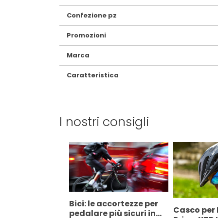
Confezione pz
Promozioni
Marca
Caratteristica
I nostri consigli
Bici: le accortezze per
Casco per 
pedalare più sicuri in