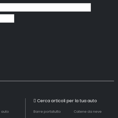
Cerca articoli per la tua auto
à auto
Barre portatutto
Catene da neve