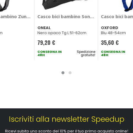
RD
bambino Zuno junior - OXFORD
Casco bici bambino Sonus - ONEAL
Casco bici ba
ONEAL
OXFORD
cm
Nero opaco Tg L 51-62cm
Blu 48-54cm
79,20 €
35,60 €
CONSEGNA IN
Spedizione
CONSEGNA IN
48H
gratuita!
48H
Iscriviti alla newsletter Speedup
Ricevi subito uno sconto del 10% per il tuo primo acquisto online!