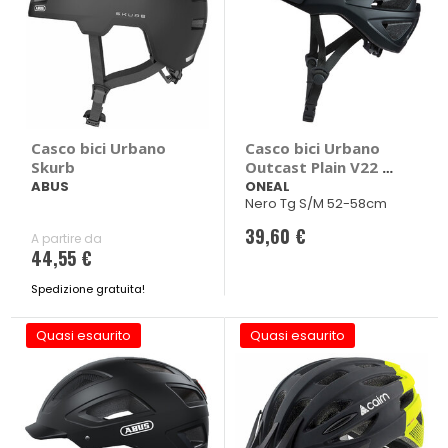
Casco bici Urbano
Casco bici Urbano
Skurb
Outcast Plain V22 -
ONEAL
ABUS
ONEAL
Nero Tg S/M 52-58cm
39,60 €
A partire da
44,55 €
Spedizione gratuita!
Quasi esaurito
Quasi esaurito