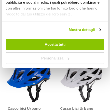
pubblicità e social media, i quali potrebbero combinarle
Casco bici Urbano
Casco bici Urbano
con altre informazioni che hai fornito loro o che hanno
Hoxton
Talon
raccolto dal tuo utilizzo dei loro servizi.
OXFORD
OXFORD
Nero
A partire da
A partire da
Mostra dettagli
39,60 €
34,65 €
Accetta tutti
Personalizza
Casco bici Urbano
Casco bici Urbano