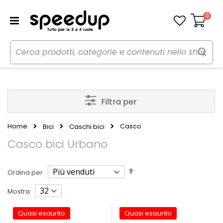
0
Carrello
Filtra per
Home
Casco
Bici
Caschi bici
Casco bici Urbano
Imposta
Ordina per
la
direzione
Mostra
decrescente
Quasi esaurito
Quasi esaurito