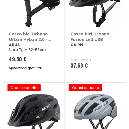
Casco bici Urbano
Casco bici Urbano
Urban Hyban 2.0 -
Fusion Led USB
ABUS
ABUS
CAIRN
Nero Tg M 52-56cm
49,50 €
A partire da
37,60 €
Spedizione gratuita!
Quasi esaurito
Quasi esaurito