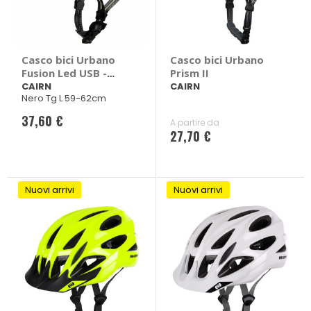
Casco bici Urbano
Casco bici Urbano
Fusion Led USB -
Prism II
CAIRN
CAIRN
CAIRN
Nero Tg L 59-62cm
37,60 €
A partire da
27,70 €
Nuovi arrivi
Nuovi arrivi