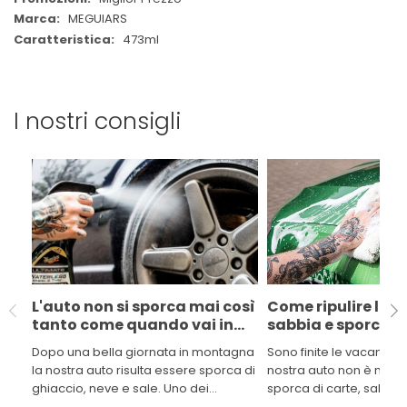
MEGUIARS
473ml
I nostri consigli
L'auto non si sporca mai così
Come ripulire l'au
tanto come quando vai in
sabbia e sporco?
montagna
Dopo una bella giornata in montagna
Sono finite le vacanze e
la nostra auto risulta essere sporca di
nostra auto non è mai s
ghiaccio, neve e sale. Uno dei
sporca di carte, sabbia,
principali problemi per la carrozzeria
polvere. Con questa g