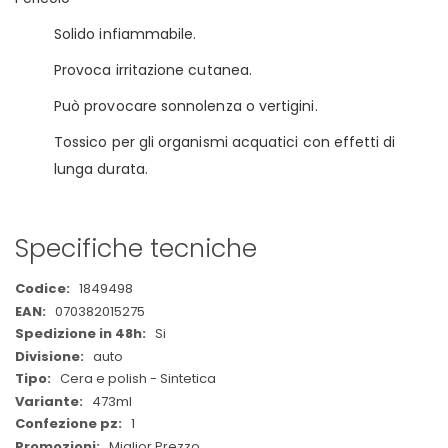
Solido infiammabile.
Provoca irritazione cutanea.
Può provocare sonnolenza o vertigini.
Tossico per gli organismi acquatici con effetti di
lunga durata.
Specifiche tecniche
Maggiori
1849498
Informazioni
070382015275
Si
auto
Cera e polish - Sintetica
473ml
1
Miglior Prezzo