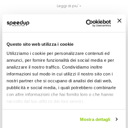
della nostra auto è il sale sparso
come pulire l'auto e po
Leggi di piu' »
lunghe le strade che si deposita sulla
appena uscita dalla co
carrozzeria della nostra vettura con
rischi di effetti corrosivi su parafanghi,
ruote e sul pianale.
Questo sito web utilizza i cookie
POTREBBERO INTERESSARTI
Utilizziamo i cookie per personalizzare contenuti ed
annunci, per fornire funzionalità dei social media e per
Miglior Prezzo
Quasi esaurito
analizzare il nostro traffico. Condividiamo inoltre
informazioni sul modo in cui utilizzi il nostro sito con i
nostri partner che si occupano di analisi dei dati web,
pubblicità e social media, i quali potrebbero combinarle
con altre informazioni che hai fornito loro o che hanno
raccolto dal tuo utilizzo dei loro servizi.
Mostra dettagli