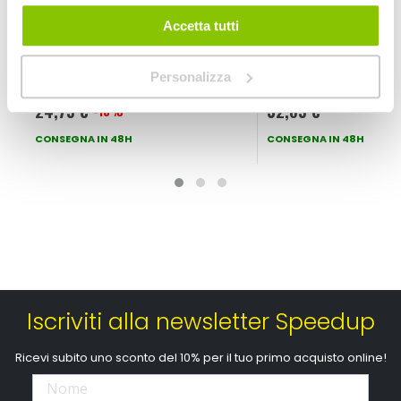
Accetta tutti
Cera e polish - Sintetica Hybrid Ceramic Wax - MEGUI
Cera e polish - Sin
MEGUIARS
MEGUIARS
Personalizza
768ml
236ml
24,75 €
32,65 €
-18%
Prezzo
speciale
CONSEGNA IN 48H
CONSEGNA IN 48H
Iscriviti alla newsletter Speedup
Ricevi subito uno sconto del 10% per il tuo primo acquisto online!