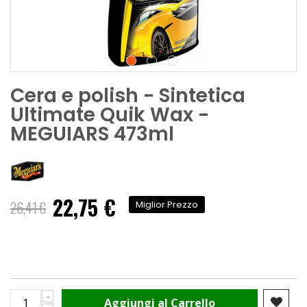
Cera e polish - Sintetica
Ultimate Quik Wax -
MEGUIARS 473ml
22,75 €
Prezzo
26,41 €
Miglior Prezzo
speciale
Aggiungi al Carrello