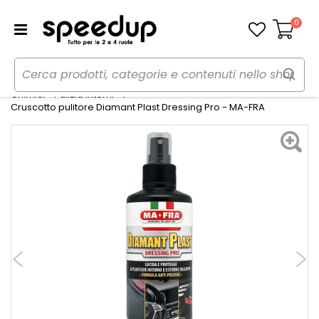
0
Carrello
Home
Auto
Cura dell'auto
Chimici - Pulizia Interni
Cruscotto pulitore Diamant Plast Dressing Pro - MA-FRA