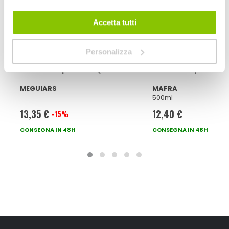
Accetta tutti
Personalizza
Cruscotto pulitore Quik Interior Detailer - MEGUIARS
Cruscotto pulitore 
MEGUIARS
MAFRA
500ml
13,35 €
12,40 €
-15%
Prezzo
speciale
CONSEGNA IN 48H
CONSEGNA IN 48H