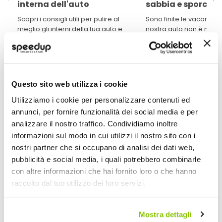
interna dell'auto
sabbia e sporco?
Scopri i consigli utili per pulire al
Sono finite le vacanze e
meglio gli interni della tua auto e
nostra auto non è mai s
averla sempre come nuova.
sporca di carte, sabbia,
polvere. Con questa g
come pulire l'auto e po
Leggi di piu' »
appena uscita dalla co
Questo sito web utilizza i cookie
Utilizziamo i cookie per personalizzare contenuti ed
annunci, per fornire funzionalità dei social media e per
analizzare il nostro traffico. Condividiamo inoltre
POTREBBERO INTERESSARTI
informazioni sul modo in cui utilizzi il nostro sito con i
nostri partner che si occupano di analisi dei dati web,
Miglior Prezzo
Nuovi arrivi
pubblicità e social media, i quali potrebbero combinarle
con altre informazioni che hai fornito loro o che hanno
raccolto dal tuo utilizzo dei loro servizi.
Mostra dettagli