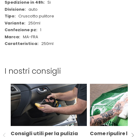
Si
auto
Cruscotto pulitore
250ml
1
MA-FRA
250ml
I nostri consigli
Consigli utili per la pulizia
Come ripulire l'au