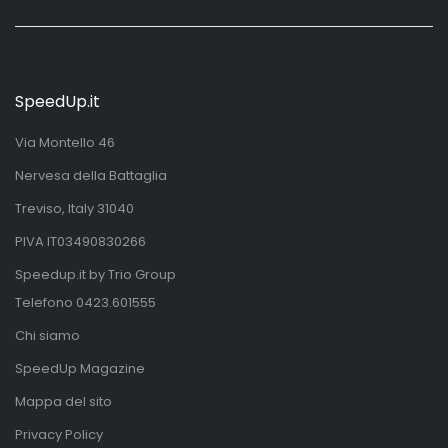
SpeedUp.it
Via Montello 46
Nervesa della Battaglia
Treviso, Italy 31040
PIVA IT03490830266
Speedup.it by Trio Group
Telefono
0423.601555
Chi siamo
SpeedUp Magazine
Mappa del sito
Privacy Policy