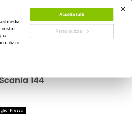
ACCEDI
CREA UN ACCOUNT
CONTATTACI
Accetta tutti
cial media
0
Carrello
l nostro
Personalizza
quali
o utilizzo
SPEEDUP MAGAZINE
ia 144
 - pioggia Mixer Scania
Scania 144
iglior Prezzo