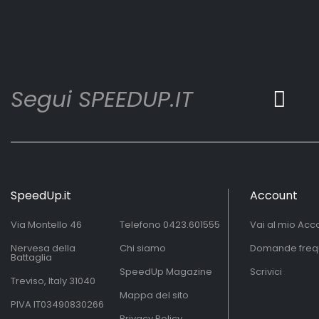
Segui SPEEDUP.IT
SpeedUp.it
Account
Via Montello 46
Telefono
0423.601555
Vai al mio Acc
Nervesa della
Chi siamo
Domande freq
Battaglia
SpeedUp Magazine
Scrivici
Treviso, Italy 31040
Mappa del sito
PIVA IT03490830266
Privacy Policy