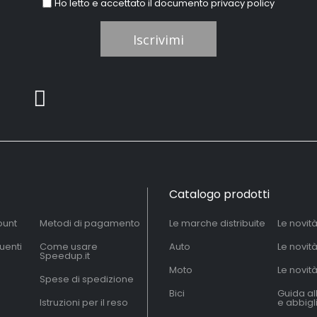
Ho letto e accettato il documento
privacy policy
Iscrivimi
Catalogo prodotti
ount
Metodi di pagamento
Le marche distribuite
Le novit
uenti
Come usare
Auto
Le novit
Speedup.it
Moto
Le novità
Spese di spedizione
Bici
Guida al
Istruzioni per il reso
e abbig