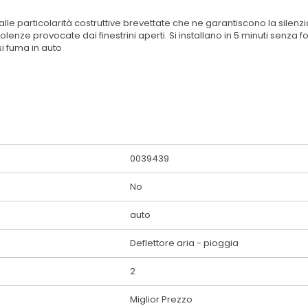
lle particolarità costruttive brevettate che ne garantiscono la silenzios
olenze provocate dai finestrini aperti. Si installano in 5 minuti senz
si fuma in auto
0039439
No
auto
Deflettore aria - pioggia
2
Miglior Prezzo