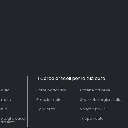
Cerca articoli per la tua auto
à auto
Barre portatutto
Catene da neve
à moto
Braccioli auto
Spazzole tergicristallo
 bici
Copriauto
Vasche baule
le taglie caschi
Tappeti auto
liamento