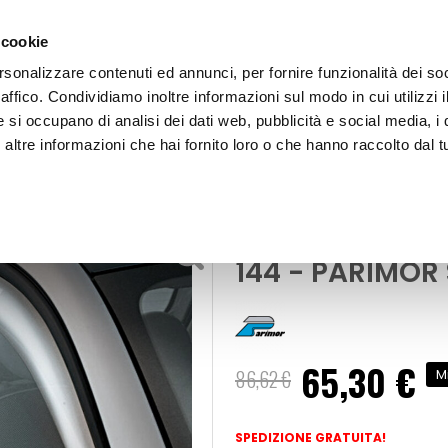
 cookie
rsonalizzare contenuti ed annunci, per fornire funzionalità dei so
raffico. Condividiamo inoltre informazioni sul modo in cui utilizzi i
e si occupano di analisi dei dati web, pubblicità e social media, i 
ltre informazioni che hai fornito loro o che hanno raccolto dal tu
OOR
Deflettore aria - pioggia Mixer Scania 144 - PARIMOR Scan
flettori
Deflettore aria
144 - PARIMOR 
65,30 €
Prezzo
86,62 €
M
speciale
SPEDIZIONE GRATUITA!