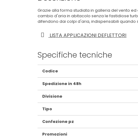
Grazie alla forma studiata in galleria del vento ed a
cambio d'aria in abitacolo senza le fastidiose turb
difendono dai colpi d'aria, indispensabili quando 
LISTA APPLICAZIONI DEFLETTORI
Specifiche tecniche
Maggiori
Codice
Informazioni
Spedizione in 48h
Divisione
Tipo
Confezione pz
Promozioni