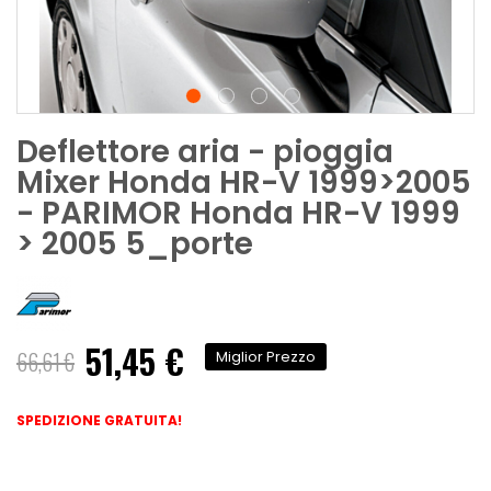
Deflettore aria - pioggia
Mixer Honda HR-V 1999>2005
- PARIMOR Honda HR-V 1999
> 2005 5_porte
51,45 €
Prezzo
66,61 €
Miglior Prezzo
speciale
SPEDIZIONE GRATUITA!