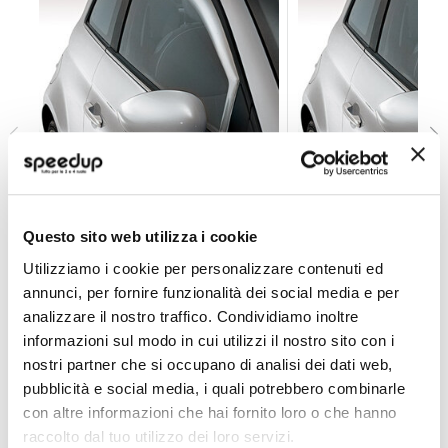
Deflettore aria - pioggia Mixer Hyundai H1 2008> - P
Deflettore aria - p
Questo sito web utilizza i cookie
PARIMOR
PARIMOR
Utilizziamo i cookie per personalizzare contenuti ed
65,30 €
65,30 €
-25%
-25%
Prezzo
Prezzo
annunci, per fornire funzionalità dei social media e per
analizzare il nostro traffico. Condividiamo inoltre
speciale
Spedizione gratuita!
speciale
Spedizione gratuita!
informazioni sul modo in cui utilizzi il nostro sito con i
nostri partner che si occupano di analisi dei dati web,
pubblicità e social media, i quali potrebbero combinarle
con altre informazioni che hai fornito loro o che hanno
raccolto dal tuo utilizzo dei loro servizi.