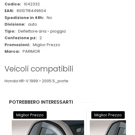
Maggiori
1042332
Informazioni
8010718449604
No
auto
Deflettore aria - pioggia
2
Miglior Prezzo
PARIMOR
Veicoli compatibili
Honda HR-V 1999 > 2005 5_porte
POTREBBERO INTERESSARTI
Miglior Prezzo
Miglior Prezzo